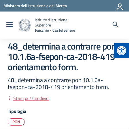
Vai ai contenuti
Vai al menu di navigazione
Vai al footer
Ministero dell'Istruzione e del Merito
Istituto d'Istruzione
Superiore
Faicchio - Castelvenere
Apr
48_determina a contrarre pon
10.1.6a-fsepon-ca-2018-419
orientamento form.
48_determina a contrarre pon 10.1.6a-
fsepon-ca-2018-419 orientamento form.
Stampa / Condividi
Tipologia
PON