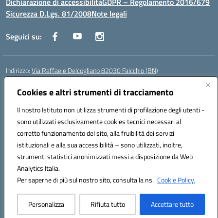
Dichiarazione di accessibilità
GDPR – Regolamento 2016/679
Sicurezza D.Lgs. 81/2008
Note legali
Seguici su:
Indirizzo:
Via Raffaele Delcogliano 82030 Faicchio (BN)
Centralino:
0824863478
Email:
bnis02300v@istruzione.it
Posta elettronica certificata (PEC):
Cookies e altri strumenti di tracciamento
bnis02300v@pec.istruzione.it
Codice fiscale: 90003320620
Il nostro Istituto non utilizza strumenti di profilazione degli utenti -
Codice meccanografico:
BNIS02300V
sono utilizzati esclusivamente cookies tecnici necessari al
Codice Indice delle Pubbliche Amministrazioni (IPA): istsc_bnis02300v
corretto funzionamento del sito, alla fruibilità dei servizi
Codice unico di fatturazione (CUF): UFQEG8
istituzionali e alla sua accessibilità – sono utilizzati, inoltre,
strumenti statistici anonimizzati messi a disposizione da Web
Analytics Italia.
Hosting & Powered by 3D Solution S.r.l.
Per saperne di più sul nostro sito, consulta la ns.
Cookie Policy.
Concept & Design by Designers Italia
Personalizza
Rifiuta tutto
Accettare tutto