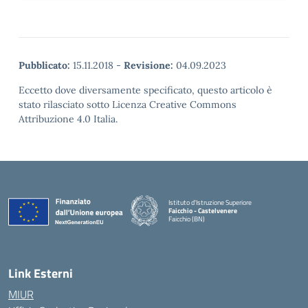
Pubblicato:
15.11.2018
-
Revisione:
04.09.2023
Eccetto dove diversamente specificato, questo articolo è
stato rilasciato sotto Licenza Creative Commons
Attribuzione 4.0 Italia.
Istituto d'Istruzione Superiore
Faicchio - Castelvenere
Faicchio (BN)
— Visita la pagina iniziale della scuola
Link Esterni
MIUR