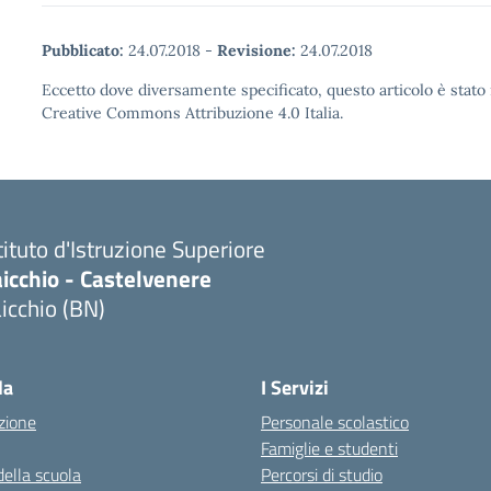
Pubblicato:
24.07.2018
-
Revisione:
24.07.2018
Eccetto dove diversamente specificato, questo articolo è stato 
Creative Commons Attribuzione 4.0 Italia.
tituto d'Istruzione Superiore
icchio - Castelvenere
icchio (BN)
Visita la pagina iniziale della scuola
la
I Servizi
zione
Personale scolastico
Famiglie e studenti
della scuola
Percorsi di studio