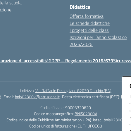
della scuola
Didattica
azione
Offerta formativa
Le schede didattiche
I progetti delle classi
Iscrizioni per l’anno scolastico
2025/2026.
iarazione di accessibilità
GDPR – Regolamento 2016/679
Sicurezz
Indirizzo:
Via Raffaele Delcogliano 82030 Faicchio (BN)
8
Email:
bnis02300v@istruzione.it
Posta elettronica certificata (PEC):
bnis0
Codice fiscale: 90003320620
Codice meccanografico:
BNIS02300V
Codice Indice delle Pubbliche Amministrazioni (IPA): istsc_bnis02300v
Codice unico di fatturazione (CUF): UFQEG8