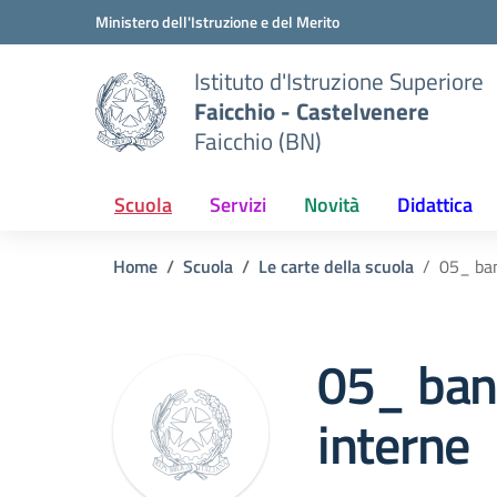
Vai ai contenuti
Vai al menu di navigazione
Vai al footer
Ministero dell'Istruzione e del Merito
Istituto d'Istruzione Superiore
Faicchio - Castelvenere
Faicchio (BN)
Scuola
Servizi
Novità
Didattica
Home
Scuola
Le carte della scuola
05_ ban
05_ band
interne