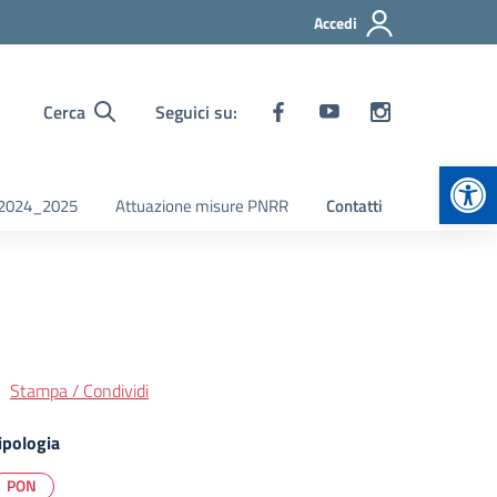
Accedi
Cerca
Seguici su:
Apr
i 2024_2025
Attuazione misure PNRR
Contatti
Stampa / Condividi
ipologia
PON