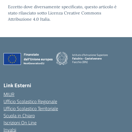
Eccetto dove diversamente specificato, questo articolo è
stato rilasciato sotto Licenza Creative Commons
Attribuzione 4.0 Italia.
Istituto d'Istruzione Superiore
Faicchio - Castelvenere
Faicchio (BN)
— Visita la pagina iniziale della scuola
Link Esterni
MIUR
Ufficio Scolastico Regionale
Ufficio Scolastico Territoriale
Scuola in Chiaro
Iscrizioni On Line
Invalsi