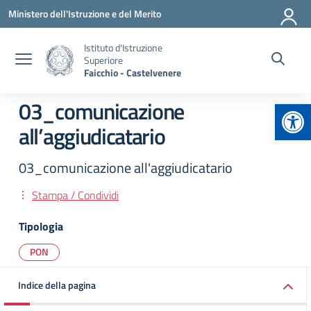
Vai ai contenuti
Vai al menu di navigazione
Vai al footer
Ministero dell'Istruzione e del Merito
Istituto d'Istruzione
Superiore
Faicchio - Castelvenere
Apr
03_comunicazione
all’aggiudicatario
03_comunicazione all'aggiudicatario
Stampa / Condividi
Tipologia
PON
Indice della pagina