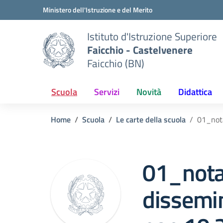
Vai ai contenuti
Vai al menu di navigazione
Vai al footer
Ministero dell'Istruzione e del Merito
Istituto d'Istruzione Superiore
Faicchio - Castelvenere
Faicchio (BN)
Scuola
Servizi
Novità
Didattica
Home
Scuola
Le carte della scuola
01_nota
01_nota
dissemi