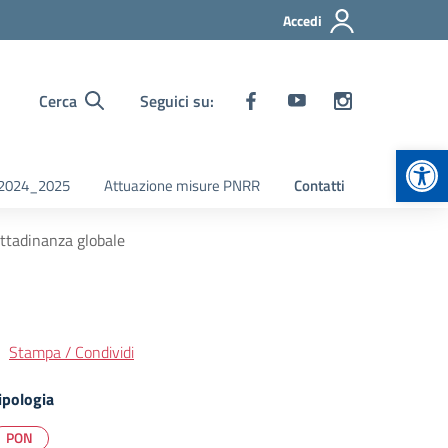
Accedi
Cerca
Seguici su:
Apr
i 2024_2025
Attuazione misure PNRR
Contatti
ttadinanza globale
Stampa / Condividi
ipologia
PON