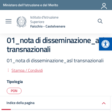
Vai ai contenuti
Vai al menu di navigazione
Vai al footer
Ministero dell'Istruzione e del Merito
Istituto d'Istruzione
Superiore
Faicchio - Castelvenere
Apr
01_nota di disseminazione_asl
transnazionali
01_nota di disseminazione_asl transnazionali
Stampa / Condividi
Tipologia
PON
Indice della pagina