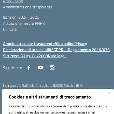
Albo Online
Amministrazione trasparente
Iscrizioni 2024_2025
Attuazione misure PNRR
Contatti
Amministrazione trasparente
Albo online
Privacy
Dichiarazione di accessibilità
GDPR – Regolamento 2016/679
Sicurezza D.Lgs. 81/2008
Note legali
Seguici su:
Indirizzo:
Via Raffaele Delcogliano 82030 Faicchio (BN)
Centralino:
0824863478
Email:
bnis02300v@istruzione.it
Posta elettronica certificata (PEC):
Cookies e altri strumenti di tracciamento
bnis02300v@pec.istruzione.it
Codice fiscale: 90003320620
Il nostro Istituto non utilizza strumenti di profilazione degli utenti -
Codice meccanografico:
BNIS02300V
sono utilizzati esclusivamente cookies tecnici necessari al