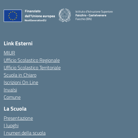
Istituto d'Istruzione Superiore
Faicchio - Castelvenere
Faicchio (BN)
— Visita la pagina iniziale della scuola
Link Esterni
MIUR
Ufficio Scolastico Regionale
Ufficio Scolastico Territoriale
Scuola in Chiaro
Iscrizioni On Line
Invalsi
Comune
La Scuola
Presentazione
I luoghi
I numeri della scuola