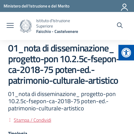
Vai ai contenuti
Vai al menu di navigazione
Vai al footer
Ministero dell'Istruzione e del Merito
Istituto d'Istruzione
Superiore
Faicchio - Castelvenere
Apr
01_nota di disseminazione_
progetto-pon 10.2.5c-fsepon-
ca-2018-75 poten-ed.-
patrimonio-culturale-artistico
01_nota di disseminazione_ progetto-pon
10.2.5c-fsepon-ca-2018-75 poten-ed.-
patrimonio-culturale-artistico
Stampa / Condividi
Tipologia