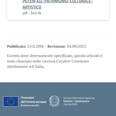
POTEN-ED.-PATRIMONIO-CULTURALE-
ARTISTICO
pdf - 345 kb
Pubblicato:
23.11.2018
-
Revisione:
04.09.2023
Eccetto dove diversamente specificato, questo articolo è
stato rilasciato sotto Licenza Creative Commons
Attribuzione 4.0 Italia.
Istituto d'Istruzione Superiore
Faicchio - Castelvenere
Faicchio (BN)
— Visita la pagina iniziale della scuola