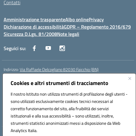
Contatti
Amministrazione trasparente
Albo online
Privacy
Dichiarazione di accessibilità
GDPR – Regolamento 2016/679
Sicurezza D.Lgs. 81/2008
Note legali
Seguici su:
Indirizzo:
Via Raffaele Delcogliano 82030 Faicchio (BN)
Centralino:
0824863478
Email:
bnis02300v@istruzione.it
Posta elettronica certificata (PEC):
Cookies e altri strumenti di tracciamento
bnis02300v@pec.istruzione.it
Codice fiscale: 90003320620
Il nostro Istituto non utilizza strumenti di profilazione degli utenti -
Codice meccanografico:
BNIS02300V
sono utilizzati esclusivamente cookies tecnici necessari al
Codice Indice delle Pubbliche Amministrazioni (IPA): istsc_bnis02300v
corretto funzionamento del sito, alla fruibilità dei servizi
Codice unico di fatturazione (CUF): UFQEG8
istituzionali e alla sua accessibilità – sono utilizzati, inoltre,
strumenti statistici anonimizzati messi a disposizione da Web
Analytics Italia.
Hosting & Powered by 3D Solution S.r.l.