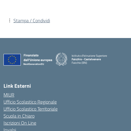
Stampa / Condividi
Istituto d'Istruzione Superiore
Faicchio - Castelvenere
Faicchio (BN)
— Visita la pagina iniziale della scuola
Link Esterni
MIUR
Ufficio Scolastico Regionale
Ufficio Scolastico Territoriale
Scuola in Chiaro
Iscrizioni On Line
Invalsi