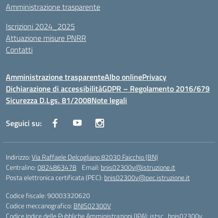
Amministrazione trasparente
Iscrizioni 2024_2025
Attuazione misure PNRR
Contatti
Amministrazione trasparente
Albo online
Privacy
Dichiarazione di accessibilità
GDPR – Regolamento 2016/679
Sicurezza D.Lgs. 81/2008
Note legali
Seguici su:
Indirizzo:
Via Raffaele Delcogliano 82030 Faicchio (BN)
Centralino:
0824863478
Email:
bnis02300v@istruzione.it
Posta elettronica certificata (PEC):
bnis02300v@pec.istruzione.it
Codice fiscale: 90003320620
Codice meccanografico:
BNIS02300V
Codice Indice delle Pubbliche Amministrazioni (IPA): istsc_bnis02300v