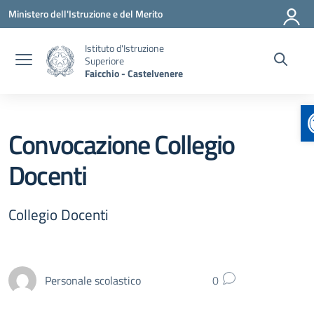
Vai ai contenuti
Vai al menu di navigazione
Vai al footer
Ministero dell'Istruzione e del Merito
Istituto d'Istruzione
Superiore
Faicchio - Castelvenere
Convocazione Collegio
Docenti
Collegio Docenti
Personale scolastico
0