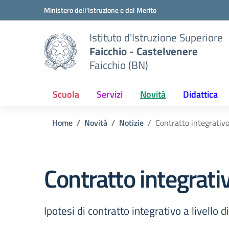
Vai ai contenuti
Vai al menu di navigazione
Vai al footer
Ministero dell'Istruzione e del Merito
Istituto d'Istruzione Superiore
Faicchio - Castelvenere
Faicchio (BN)
Scuola
Servizi
Novità
Didattica
Home
Novità
Notizie
Contratto integrativo 
Contratto integrativ
Ipotesi di contratto integrativo a livello d