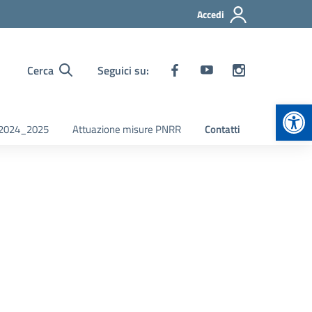
Accedi
Cerca
Seguici su:
Apr
i 2024_2025
Attuazione misure PNRR
Contatti