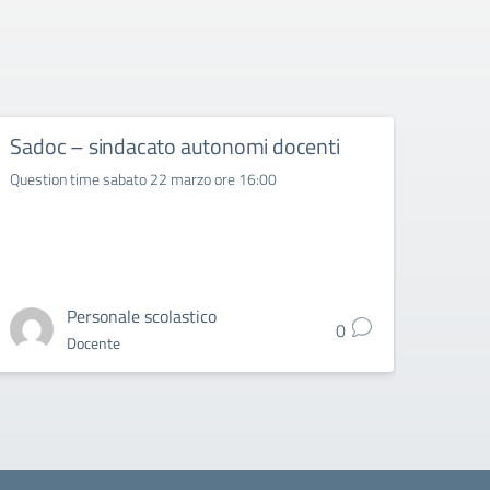
Sadoc – sindacato autonomi docenti
SNA
Question time sabato 22 marzo ore 16:00
SNADIR
per gli
Personale scolastico
0
Docente