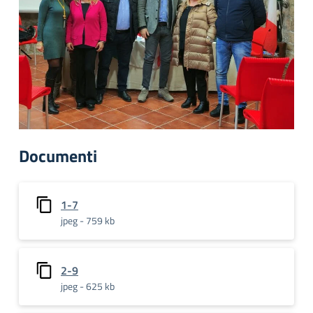
Documenti
1-7
jpeg - 759 kb
2-9
jpeg - 625 kb