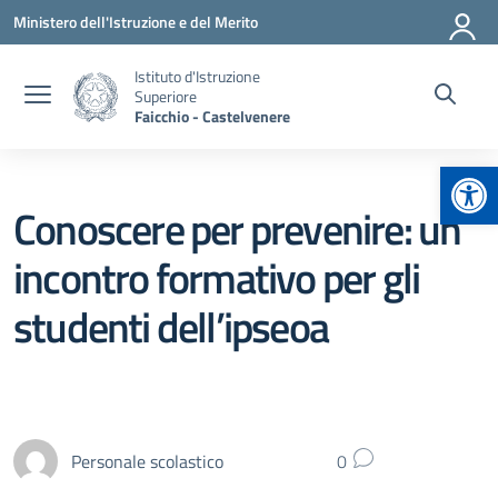
Vai ai contenuti
Vai al menu di navigazione
Vai al footer
Ministero dell'Istruzione e del Merito
Istituto d'Istruzione
Superiore
Faicchio - Castelvenere
Apr
Conoscere per prevenire: un
incontro formativo per gli
studenti dell’ipseoa
Personale scolastico
0