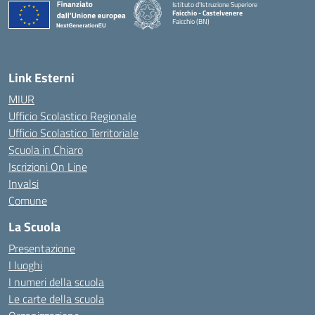
Istituto d'Istruzione Superiore
Faicchio - Castelvenere
Faicchio (BN)
— Visita la pagina iniziale della scuola
Link Esterni
MIUR
Ufficio Scolastico Regionale
Ufficio Scolastico Territoriale
Scuola in Chiaro
Iscrizioni On Line
Invalsi
Comune
La Scuola
Presentazione
I luoghi
I numeri della scuola
Le carte della scuola