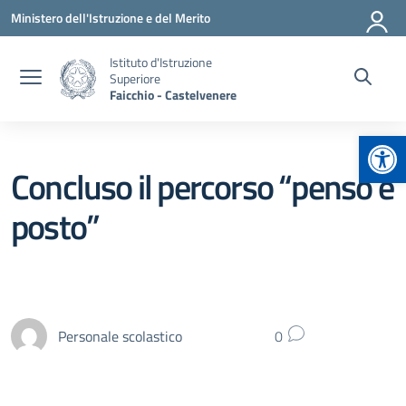
Vai ai contenuti
Vai al menu di navigazione
Vai al footer
Ministero dell'Istruzione e del Merito
Istituto d'Istruzione
Superiore
Faicchio - Castelvenere
Apr
Concluso il percorso “penso e
posto”
Personale scolastico
0