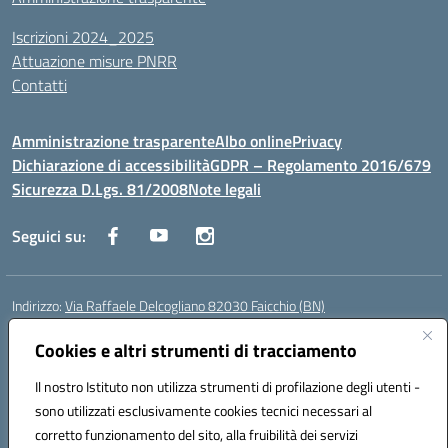
Iscrizioni 2024_2025
Attuazione misure PNRR
Contatti
Amministrazione trasparente
Albo online
Privacy
Dichiarazione di accessibilità
GDPR – Regolamento 2016/679
Sicurezza D.Lgs. 81/2008
Note legali
Seguici su:
Indirizzo:
Via Raffaele Delcogliano 82030 Faicchio (BN)
Centralino:
0824863478
Email:
bnis02300v@istruzione.it
Posta elettronica certificata (PEC):
bnis02300v@pec.istruzione.it
Cookies e altri strumenti di tracciamento
Codice fiscale: 90003320620
Il nostro Istituto non utilizza strumenti di profilazione degli utenti -
Codice meccanografico:
BNIS02300V
sono utilizzati esclusivamente cookies tecnici necessari al
Codice Indice delle Pubbliche Amministrazioni (IPA): istsc_bnis02300v
corretto funzionamento del sito, alla fruibilità dei servizi
Codice unico di fatturazione (CUF): UFQEG8