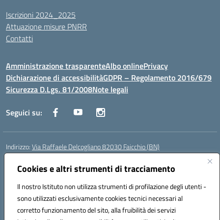
Iscrizioni 2024_2025
Attuazione misure PNRR
Contatti
Amministrazione trasparente
Albo online
Privacy
Dichiarazione di accessibilità
GDPR – Regolamento 2016/679
Sicurezza D.Lgs. 81/2008
Note legali
Seguici su:
Indirizzo:
Via Raffaele Delcogliano 82030 Faicchio (BN)
Centralino:
0824863478
Email:
bnis02300v@istruzione.it
Posta elettronica certificata (PEC):
Cookies e altri strumenti di tracciamento
bnis02300v@pec.istruzione.it
Codice fiscale: 90003320620
Il nostro Istituto non utilizza strumenti di profilazione degli utenti -
Codice meccanografico:
BNIS02300V
sono utilizzati esclusivamente cookies tecnici necessari al
Codice Indice delle Pubbliche Amministrazioni (IPA): istsc_bnis02300v
corretto funzionamento del sito, alla fruibilità dei servizi
Codice unico di fatturazione (CUF): UFQEG8