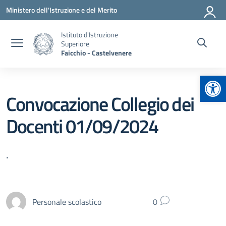
Vai ai contenuti
Vai al menu di navigazione
Vai al footer
Ministero dell'Istruzione e del Merito
Istituto d'Istruzione
Superiore
Faicchio - Castelvenere
Apr
Convocazione Collegio dei
Docenti 01/09/2024
.
Personale scolastico
0