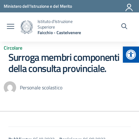
Vai ai contenuti
Vai al menu di navigazione
Vai al footer
Ministero dell'Istruzione e del Merito
Istituto d'Istruzione
Superiore
Faicchio - Castelvenere
Apr
Circolare
Surroga membri componenti
della consulta provinciale.
Personale scolastico