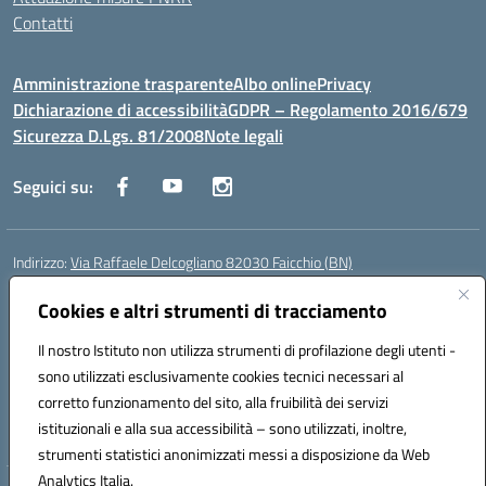
Contatti
Amministrazione trasparente
Albo online
Privacy
Dichiarazione di accessibilità
GDPR – Regolamento 2016/679
Sicurezza D.Lgs. 81/2008
Note legali
Seguici su:
Indirizzo:
Via Raffaele Delcogliano 82030 Faicchio (BN)
Centralino:
0824863478
Email:
bnis02300v@istruzione.it
Posta elettronica certificata (PEC):
Cookies e altri strumenti di tracciamento
bnis02300v@pec.istruzione.it
Codice fiscale: 90003320620
Il nostro Istituto non utilizza strumenti di profilazione degli utenti -
Codice meccanografico:
BNIS02300V
sono utilizzati esclusivamente cookies tecnici necessari al
Codice Indice delle Pubbliche Amministrazioni (IPA): istsc_bnis02300v
corretto funzionamento del sito, alla fruibilità dei servizi
Codice unico di fatturazione (CUF): UFQEG8
istituzionali e alla sua accessibilità – sono utilizzati, inoltre,
strumenti statistici anonimizzati messi a disposizione da Web
Analytics Italia.