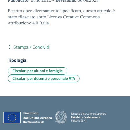
Pubblicato:
05.10.2022
-
Revisione:
06.09.2023
Eccetto dove diversamente specificato, questo articolo è
stato rilasciato sotto Licenza Creative Commons
Attribuzione 4.0 Italia.
Stampa / Condividi
Tipologia
Circolari per alunni e famiglie
Circolari per docenti e personale ATA
Istituto d'Istruzione Superiore
Faicchio - Castelvenere
Faicchio (BN)
— Visita la pagina iniziale della scuola