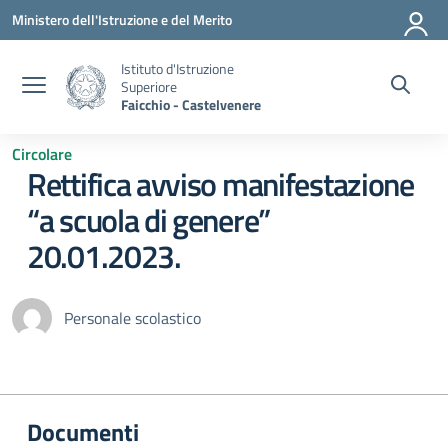
Vai ai contenuti
Vai al menu di navigazione
Vai al footer
Ministero dell'Istruzione e del Merito
Istituto d'Istruzione
Superiore
Faicchio - Castelvenere
Circolare
Rettifica avviso manifestazione
“a scuola di genere”
20.01.2023.
Personale scolastico
Documenti