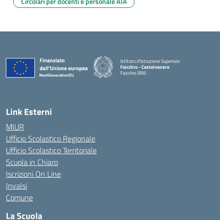
Circolari per docenti e personale ATA
Istituto d'Istruzione Superiore
Faicchio - Castelvenere
Faicchio (BN)
— Visita la pagina iniziale della scuola
Link Esterni
MIUR
Ufficio Scolastico Regionale
Ufficio Scolastico Territoriale
Scuola in Chiaro
Iscrizioni On Line
Invalsi
Comune
La Scuola