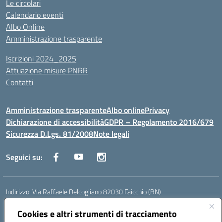
Le circolari
Calendario eventi
Albo Online
Amministrazione trasparente
Iscrizioni 2024_2025
Attuazione misure PNRR
Contatti
Amministrazione trasparente
Albo online
Privacy
Dichiarazione di accessibilità
GDPR – Regolamento 2016/679
Sicurezza D.Lgs. 81/2008
Note legali
Seguici su:
Indirizzo:
Via Raffaele Delcogliano 82030 Faicchio (BN)
Centralino:
0824863478
Email:
bnis02300v@istruzione.it
Posta elettronica certificata (PEC):
Cookies e altri strumenti di tracciamento
bnis02300v@pec.istruzione.it