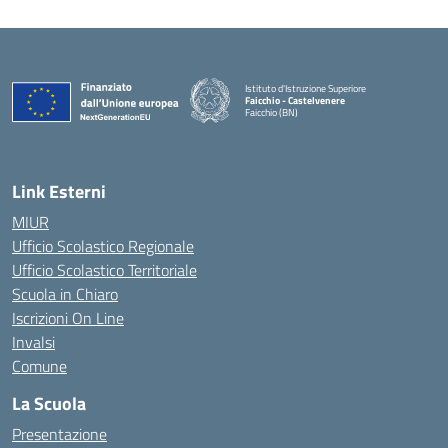
Istituto d'Istruzione Superiore
Faicchio - Castelvenere
Faicchio (BN)
— Visita la pagina iniziale della scuola
Link Esterni
MIUR
Ufficio Scolastico Regionale
Ufficio Scolastico Territoriale
Scuola in Chiaro
Iscrizioni On Line
Invalsi
Comune
La Scuola
Presentazione