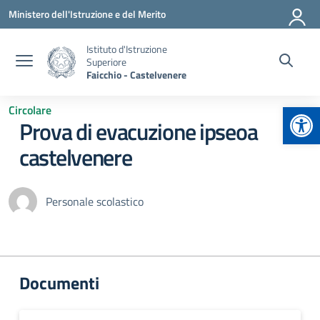
Vai ai contenuti
Vai al menu di navigazione
Vai al footer
Ministero dell'Istruzione e del Merito
Istituto d'Istruzione
Superiore
Faicchio - Castelvenere
Apr
Circolare
Prova di evacuzione ipseoa
castelvenere
Personale scolastico
Documenti