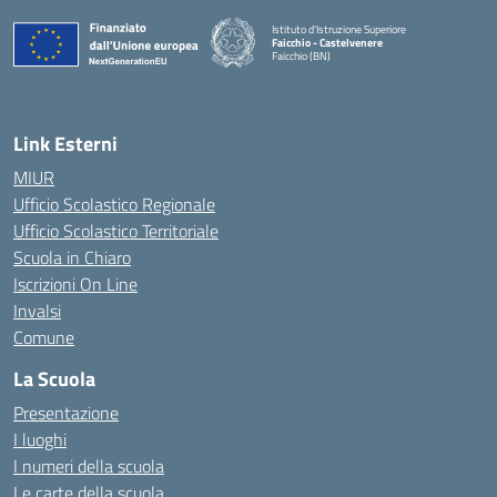
Istituto d'Istruzione Superiore
Faicchio - Castelvenere
Faicchio (BN)
— Visita la pagina iniziale della scuola
Link Esterni
MIUR
Ufficio Scolastico Regionale
Ufficio Scolastico Territoriale
Scuola in Chiaro
Iscrizioni On Line
Invalsi
Comune
La Scuola
Presentazione
I luoghi
I numeri della scuola
Le carte della scuola