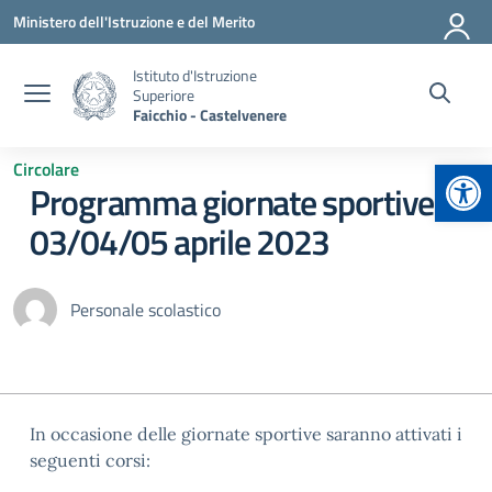
Vai ai contenuti
Vai al menu di navigazione
Vai al footer
Ministero dell'Istruzione e del Merito
Istituto d'Istruzione
Superiore
Faicchio - Castelvenere
Apr
Circolare
Programma giornate sportive
03/04/05 aprile 2023
Personale scolastico
In occasione delle giornate sportive saranno attivati i
seguenti corsi: