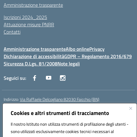
Amministrazione trasparente
Iscrizioni 2024_2025
Attuazione misure PNRR
Contatti
Amministrazione trasparente
Albo online
Privacy
Dichiarazione di accessibilità
GDPR – Regolamento 2016/679
Sicurezza D.Lgs. 81/2008
Note legali
Seguici su:
Indirizzo:
Via Raffaele Delcogliano 82030 Faicchio (BN)
Centralino:
0824863478
Email:
bnis02300v@istruzione.it
Posta elettronica certificata (PEC):
Cookies e altri strumenti di tracciamento
bnis02300v@pec.istruzione.it
Codice fiscale: 90003320620
Il nostro Istituto non utilizza strumenti di profilazione degli utenti -
Codice meccanografico:
BNIS02300V
sono utilizzati esclusivamente cookies tecnici necessari al
Codice Indice delle Pubbliche Amministrazioni (IPA): istsc_bnis02300v