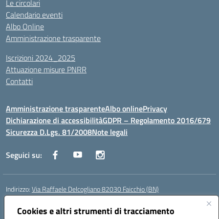
Le circolari
Calendario eventi
Albo Online
Amministrazione trasparente
Iscrizioni 2024_2025
Attuazione misure PNRR
Contatti
Amministrazione trasparente
Albo online
Privacy
Dichiarazione di accessibilità
GDPR – Regolamento 2016/679
Sicurezza D.Lgs. 81/2008
Note legali
Seguici su:
Indirizzo:
Via Raffaele Delcogliano 82030 Faicchio (BN)
Centralino:
0824863478
Email:
bnis02300v@istruzione.it
Posta elettronica certificata (PEC):
Cookies e altri strumenti di tracciamento
bnis02300v@pec.istruzione.it