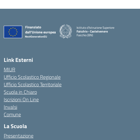
Istituto d'Istruzione Superiore
Faicchio - Castelvenere
Faicchio (BN)
— Visita la pagina iniziale della scuola
Link Esterni
MIUR
Ufficio Scolastico Regionale
Ufficio Scolastico Territoriale
Scuola in Chiaro
Iscrizioni On Line
Invalsi
Comune
La Scuola
Presentazione