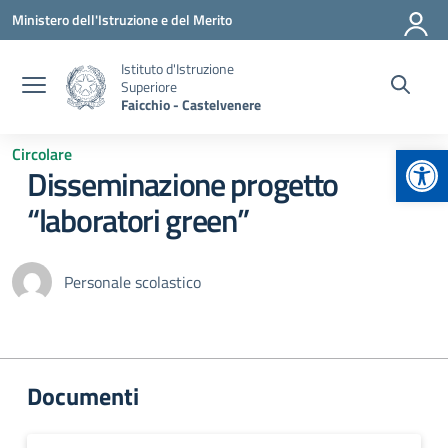
Vai ai contenuti
Vai al menu di navigazione
Vai al footer
Ministero dell'Istruzione e del Merito
Istituto d'Istruzione
Superiore
Faicchio - Castelvenere
Apr
Circolare
Disseminazione progetto
“laboratori green”
Personale scolastico
Documenti