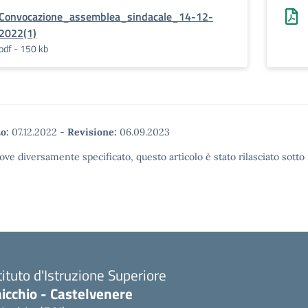
Convocazione_assemblea_sindacale_14-12-
2022(1)
pdf - 150 kb
o:
07.12.2022
-
Revisione:
06.09.2023
ove diversamente specificato, questo articolo è stato rilasciato sott
tituto d'Istruzione Superiore
icchio - Castelvenere