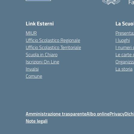
Fa
— 
Link Esterni
La Scuo
MIUR
Presenta
Ufficio Scolastico Regionale
I luoghi
Ufficio Scolastico Territoriale
I numeri 
Scuola in Chiaro
Le carte 
Iscrizioni On Line
Organizz
Invalsi
La storia
Comune
Amministrazione trasparente
Albo online
Privacy
Dich
Note legali