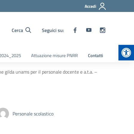
Accedi
Cerca
Seguici su:
Apr
i 2024_2025
Attuazione misure PNRR
Contatti
 gilda unams per il personale docente e a.t.a. –
Personale scolastico