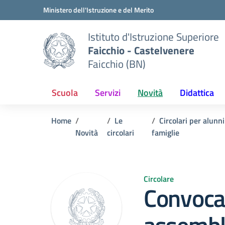
Vai ai contenuti
Vai al menu di navigazione
Vai al footer
Ministero dell'Istruzione e del Merito
Istituto d'Istruzione Superiore
Faicchio - Castelvenere
Faicchio (BN)
Scuola
Servizi
Novità
Didattica
Home
Le
Circolari per alunni
Novità
circolari
famiglie
Circolare
Convoca