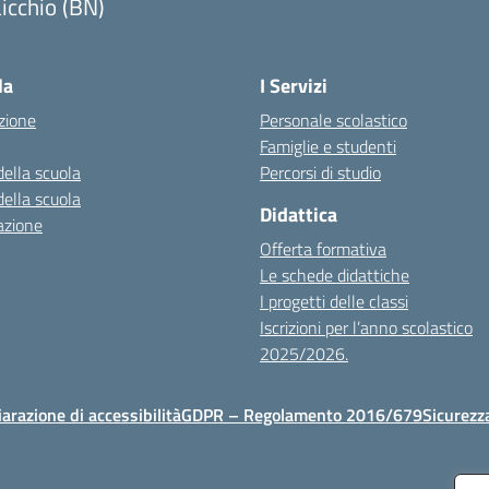
icchio (BN)
Visita la pagina iniziale della scuola
la
I Servizi
zione
Personale scolastico
Famiglie e studenti
della scuola
Percorsi di studio
della scuola
Didattica
azione
Offerta formativa
Le schede didattiche
I progetti delle classi
Iscrizioni per l’anno scolastico
2025/2026.
iarazione di accessibilità
GDPR – Regolamento 2016/679
Sicurezz