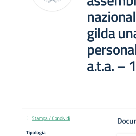
assembl
nazional
gilda un
persona
a.t.a. –
Stampa / Condividi
Docu
Tipologia