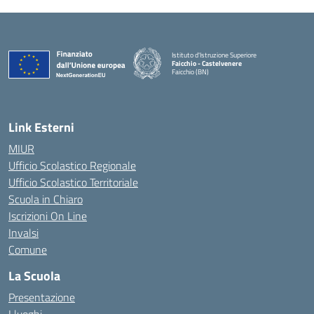
Istituto d'Istruzione Superiore
Faicchio - Castelvenere
Faicchio (BN)
— Visita la pagina iniziale della scuola
Link Esterni
MIUR
Ufficio Scolastico Regionale
Ufficio Scolastico Territoriale
Scuola in Chiaro
Iscrizioni On Line
Invalsi
Comune
La Scuola
Presentazione