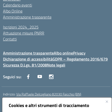
Calendario eventi
Albo Online
Amministrazione trasparente
Iscrizioni 2024_2025
Attuazione misure PNRR
Contatti
Amministrazione trasparente
Albo online
Privacy
Dichiarazione di accessibilità
GDPR – Regolamento 2016/679
Sicurezza D.Lgs. 81/2008
Note legali
Seguici su:
Indirizzo:
Via Raffaele Delcogliano 82030 Faicchio (BN)
Centralino:
0824863478
Email:
bnis02300v@istruzione.it
Posta elettronica certificata (PEC):
Cookies e altri strumenti di tracciamento
bnis02300v@pec.istruzione.it