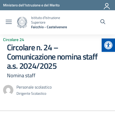
Vai ai contenuti
Vai al menu di navigazione
Vai al footer
Ministero dell'Istruzione e del Merito
Istituto d'Istruzione
Superiore
Faicchio - Castelvenere
Apr
Circolare 24
Circolare n. 24 –
Comunicazione nomina staff
a.s. 2024/2025
Nomina staff
Personale scolastico
Dirigente Scolastico