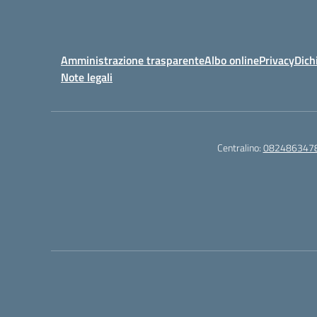
Amministrazione trasparente
Albo online
Privacy
Dich
Note legali
Centralino:
082486347