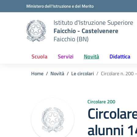
Vai ai contenuti
Vai al menu di navigazione
Vai al footer
Ministero dell'Istruzione e del Merito
Istituto d'Istruzione Superiore
Faicchio - Castelvenere
Faicchio (BN)
Scuola
Servizi
Novità
Didattica
Home
Novità
Le circolari
Circolare n. 200 
Circolare 200
Circolar
alunni 1