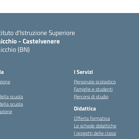
tituto d'Istruzione Superiore
icchio - Castelvenere
icchio (BN)
Visita la pagina iniziale della scuola
la
I Servizi
zione
Personale scolastico
Famiglie e studenti
della scuola
Percorsi di studio
della scuola
Didattica
azione
Offerta formativa
Le schede didattiche
I progetti delle classi