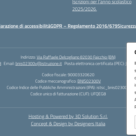
Iscrizioni per l’anno scolastico
2025/2026.
iarazione di accessibilità
GDPR – Regolamento 2016/679
Sicurezz
Indirizzo:
Via Raffaele Delcogliano 82030 Faicchio (BN)
8
Email:
bnis02300v@istruzione.it
Posta elettronica certificata (PEC):
bnis0
Codice fiscale: 90003320620
Codice meccanografico:
BNIS02300V
Codice Indice delle Pubbliche Amministrazioni (IPA): istsc_bnis02300v
Codice unico di fatturazione (CUF): UFQEG8
Hosting & Powered by 3D Solution S.r.l.
Concept & Design by Designers Italia