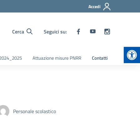
Accedi
Cerca
Seguici su:
Apr
i 2024_2025
Attuazione misure PNRR
Contatti
Personale scolastico