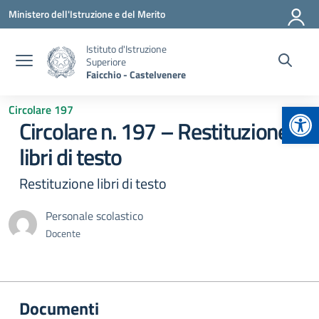
Vai ai contenuti
Vai al menu di navigazione
Vai al footer
Ministero dell'Istruzione e del Merito
Istituto d'Istruzione
Superiore
Faicchio - Castelvenere
Apr
Circolare 197
Circolare n. 197 – Restituzione
libri di testo
Restituzione libri di testo
Personale scolastico
Docente
Documenti