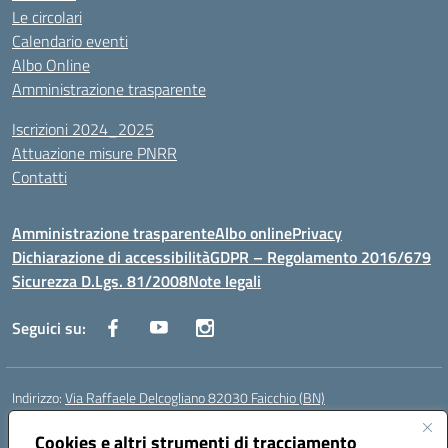
Le circolari
Calendario eventi
Albo Online
Amministrazione trasparente
Iscrizioni 2024_2025
Attuazione misure PNRR
Contatti
Amministrazione trasparente
Albo online
Privacy
Dichiarazione di accessibilità
GDPR – Regolamento 2016/679
Sicurezza D.Lgs. 81/2008
Note legali
Seguici su:
Indirizzo:
Via Raffaele Delcogliano 82030 Faicchio (BN)
Centralino:
0824863478
Email:
bnis02300v@istruzione.it
Posta elettronica certificata (PEC):
Cookies e altri strumenti di tracciamento
bnis02300v@pec.istruzione.it