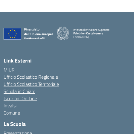
Istituto d'Istruzione Superiore
Faicchio - Castelvenere
Faicchio (BN)
— Visita la pagina iniziale della scuola
Link Esterni
MIUR
Ufficio Scolastico Regionale
Ufficio Scolastico Territoriale
Scuola in Chiaro
Iscrizioni On Line
Invalsi
Comune
La Scuola
Presentazione