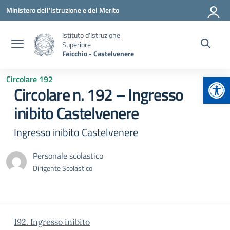
Vai ai contenuti
Vai al menu di navigazione
Vai al footer
Ministero dell'Istruzione e del Merito
Istituto d'Istruzione
Superiore
Faicchio - Castelvenere
Apr
Circolare 192
Circolare n. 192 – Ingresso
inibito Castelvenere
Ingresso inibito Castelvenere
Personale scolastico
Dirigente Scolastico
192. Ingresso inibito