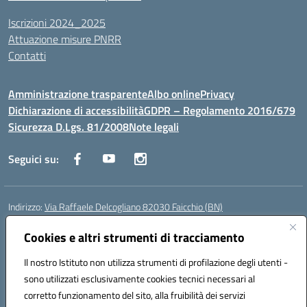
Iscrizioni 2024_2025
Attuazione misure PNRR
Contatti
Amministrazione trasparente
Albo online
Privacy
Dichiarazione di accessibilità
GDPR – Regolamento 2016/679
Sicurezza D.Lgs. 81/2008
Note legali
Seguici su:
Indirizzo:
Via Raffaele Delcogliano 82030 Faicchio (BN)
Centralino:
0824863478
Email:
bnis02300v@istruzione.it
Posta elettronica certificata (PEC):
Cookies e altri strumenti di tracciamento
bnis02300v@pec.istruzione.it
Codice fiscale: 90003320620
Il nostro Istituto non utilizza strumenti di profilazione degli utenti -
Codice meccanografico:
BNIS02300V
sono utilizzati esclusivamente cookies tecnici necessari al
Codice Indice delle Pubbliche Amministrazioni (IPA): istsc_bnis02300v
corretto funzionamento del sito, alla fruibilità dei servizi
Codice unico di fatturazione (CUF): UFQEG8