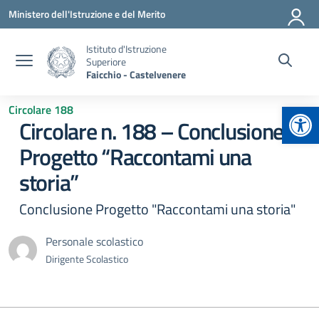
Vai ai contenuti
Vai al menu di navigazione
Vai al footer
Ministero dell'Istruzione e del Merito
Istituto d'Istruzione
Superiore
Faicchio - Castelvenere
Apr
Circolare 188
Circolare n. 188 – Conclusione
Progetto “Raccontami una
storia”
Conclusione Progetto "Raccontami una storia"
Personale scolastico
Dirigente Scolastico