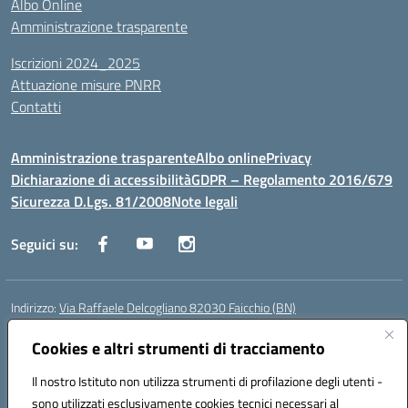
Albo Online
Amministrazione trasparente
Iscrizioni 2024_2025
Attuazione misure PNRR
Contatti
Amministrazione trasparente
Albo online
Privacy
Dichiarazione di accessibilità
GDPR – Regolamento 2016/679
Sicurezza D.Lgs. 81/2008
Note legali
Seguici su:
Indirizzo:
Via Raffaele Delcogliano 82030 Faicchio (BN)
Centralino:
0824863478
Email:
bnis02300v@istruzione.it
Posta elettronica certificata (PEC):
Cookies e altri strumenti di tracciamento
bnis02300v@pec.istruzione.it
Codice fiscale: 90003320620
Il nostro Istituto non utilizza strumenti di profilazione degli utenti -
Codice meccanografico:
BNIS02300V
sono utilizzati esclusivamente cookies tecnici necessari al