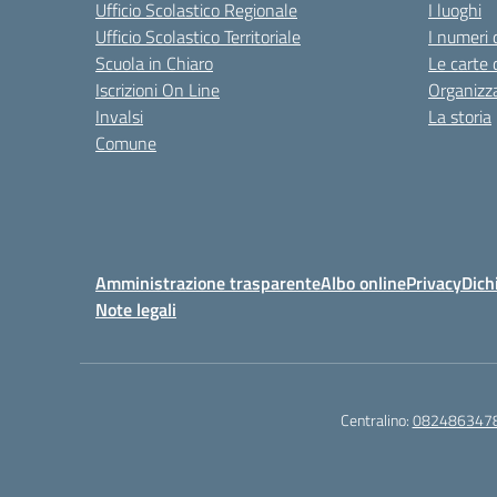
Ufficio Scolastico Regionale
I luoghi
Ufficio Scolastico Territoriale
I numeri 
Scuola in Chiaro
Le carte 
Iscrizioni On Line
Organizz
Invalsi
La storia
Comune
Amministrazione trasparente
Albo online
Privacy
Dich
Note legali
Centralino:
082486347