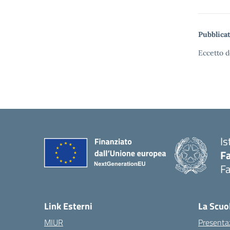
Pubblicat
Eccetto d
Is
Fa
Fa
— 
Link Esterni
La Scuo
MIUR
Presenta