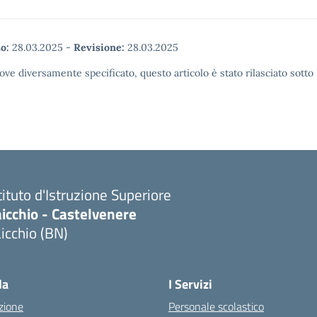
o:
28.03.2025
-
Revisione:
28.03.2025
ove diversamente specificato, questo articolo è stato rilasciato sott
tituto d'Istruzione Superiore
icchio - Castelvenere
icchio (BN)
Visita la pagina iniziale della scuola
la
I Servizi
zione
Personale scolastico