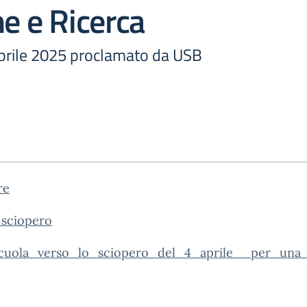
ne e Ricerca
aprile 2025 proclamato da USB
re
_sciopero
uola_verso_lo_sciopero_del_4_aprile__per_una_n