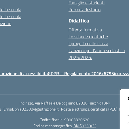
Famiglie e studenti
della scuola
Percorsi di studio
della scuola
Didattica
azione
Offerta formativa
Le schede didattiche
I progetti delle classi
Iscrizioni per l’anno scolastico
2025/2026.
iarazione di accessibilità
GDPR – Regolamento 2016/679
Sicurezz
Indirizzo:
Via Raffaele Delcogliano 82030 Faicchio (BN)
8
Email:
bnis02300v@istruzione.it
Posta elettronica certificata (PEC):
bnis0
Codice fiscale: 90003320620
Codice meccanografico:
BNIS02300V