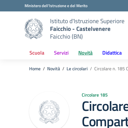
Vai ai contenuti
Vai al menu di navigazione
Vai al footer
Ministero dell'Istruzione e del Merito
Istituto d'Istruzione Superiore
Faicchio - Castelvenere
Faicchio (BN)
Scuola
Servizi
Novità
Didattica
Home
Novità
Le circolari
Circolare n. 185 
Circolare 185
Circolar
Compart