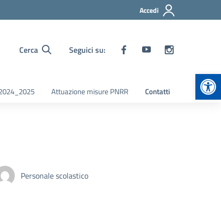
Accedi
Cerca
Seguici su:
Apr
i 2024_2025
Attuazione misure PNRR
Contatti
Personale scolastico