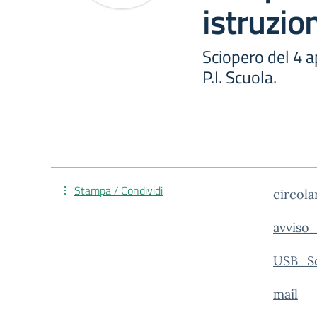
istruzio
Sciopero del 4 
P.I. Scuola.
Stampa / Condividi
circola
avviso
USB_Sc
mail