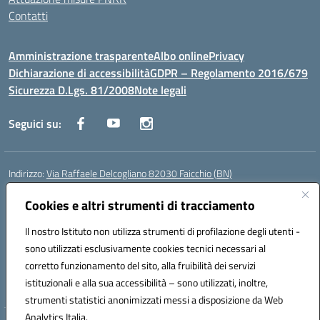
Contatti
Amministrazione trasparente
Albo online
Privacy
Dichiarazione di accessibilità
GDPR – Regolamento 2016/679
Sicurezza D.Lgs. 81/2008
Note legali
Seguici su:
Indirizzo:
Via Raffaele Delcogliano 82030 Faicchio (BN)
Centralino:
0824863478
Email:
bnis02300v@istruzione.it
Posta elettronica certificata (PEC):
Cookies e altri strumenti di tracciamento
bnis02300v@pec.istruzione.it
Codice fiscale: 90003320620
Il nostro Istituto non utilizza strumenti di profilazione degli utenti -
Codice meccanografico:
BNIS02300V
sono utilizzati esclusivamente cookies tecnici necessari al
Codice Indice delle Pubbliche Amministrazioni (IPA): istsc_bnis02300v
corretto funzionamento del sito, alla fruibilità dei servizi
Codice unico di fatturazione (CUF): UFQEG8
istituzionali e alla sua accessibilità – sono utilizzati, inoltre,
strumenti statistici anonimizzati messi a disposizione da Web
Analytics Italia.