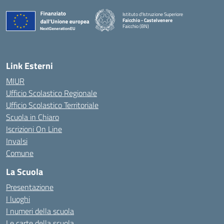
Istituto d'Istruzione Superiore
Faicchio - Castelvenere
Faicchio (BN)
— Visita la pagina iniziale della scuola
Link Esterni
MIUR
Ufficio Scolastico Regionale
Ufficio Scolastico Territoriale
Scuola in Chiaro
Iscrizioni On Line
Invalsi
Comune
La Scuola
Presentazione
I luoghi
I numeri della scuola
Le carte della scuola