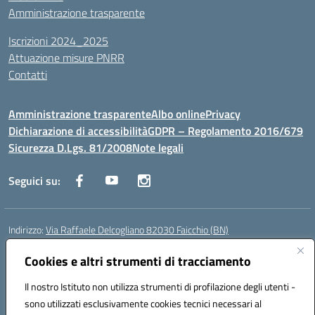
Amministrazione trasparente
Iscrizioni 2024_2025
Attuazione misure PNRR
Contatti
Amministrazione trasparente
Albo online
Privacy
Dichiarazione di accessibilità
GDPR – Regolamento 2016/679
Sicurezza D.Lgs. 81/2008
Note legali
Seguici su:
Indirizzo:
Via Raffaele Delcogliano 82030 Faicchio (BN)
Centralino:
0824863478
Email:
bnis02300v@istruzione.it
Posta elettronica certificata (PEC):
Cookies e altri strumenti di tracciamento
bnis02300v@pec.istruzione.it
Codice fiscale: 90003320620
Il nostro Istituto non utilizza strumenti di profilazione degli utenti -
Codice meccanografico:
BNIS02300V
sono utilizzati esclusivamente cookies tecnici necessari al
Codice Indice delle Pubbliche Amministrazioni (IPA): istsc_bnis02300v