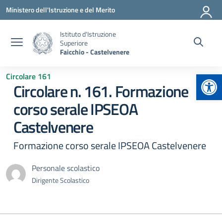
Vai ai contenuti
Vai al menu di navigazione
Vai al footer
Ministero dell'Istruzione e del Merito
Istituto d'Istruzione
Superiore
Faicchio - Castelvenere
Apr
Circolare 161
Circolare n. 161. Formazione
corso serale IPSEOA
Castelvenere
Formazione corso serale IPSEOA Castelvenere
Personale scolastico
Dirigente Scolastico