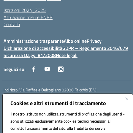
Iscrizioni 2024_2025
Attuazione misure PNRR
Contatti
Amministrazione trasparente
Albo online
Privacy
Dichiarazione di accessibilità
GDPR – Regolamento 2016/679
Sicurezza D.Lgs. 81/2008
Note legali
Seguici su:
Indirizzo:
Via Raffaele Delcogliano 82030 Faicchio (BN)
Centralino:
0824863478
Email:
bnis02300v@istruzione.it
Posta elettronica certificata (PEC):
Cookies e altri strumenti di tracciamento
bnis02300v@pec.istruzione.it
Codice fiscale: 90003320620
Il nostro Istituto non utilizza strumenti di profilazione degli utenti -
Codice meccanografico:
BNIS02300V
sono utilizzati esclusivamente cookies tecnici necessari al
Codice Indice delle Pubbliche Amministrazioni (IPA): istsc_bnis02300v
corretto funzionamento del sito, alla fruibilità dei servizi
Codice unico di fatturazione (CUF): UFQEG8