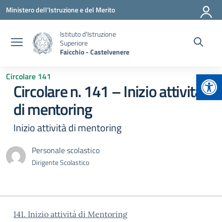
Vai ai contenuti
Vai al menu di navigazione
Vai al footer
Ministero dell'Istruzione e del Merito
Istituto d'Istruzione
Superiore
Faicchio - Castelvenere
Apr
Circolare 141
Circolare n. 141 – Inizio attività
di mentoring
Inizio attività di mentoring
Personale scolastico
Dirigente Scolastico
141. Inizio attività di Mentoring