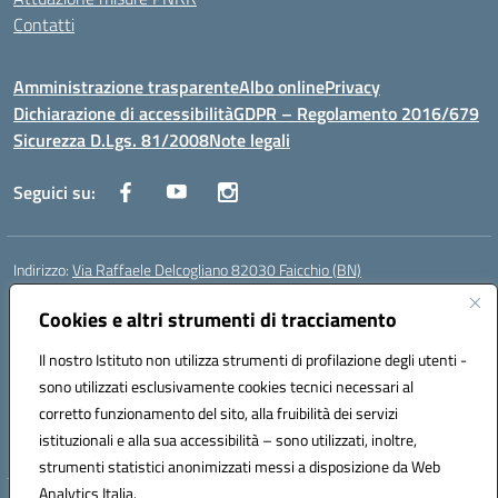
Contatti
Amministrazione trasparente
Albo online
Privacy
Dichiarazione di accessibilità
GDPR – Regolamento 2016/679
Sicurezza D.Lgs. 81/2008
Note legali
Seguici su:
Indirizzo:
Via Raffaele Delcogliano 82030 Faicchio (BN)
Centralino:
0824863478
Email:
bnis02300v@istruzione.it
Posta elettronica certificata (PEC):
Cookies e altri strumenti di tracciamento
bnis02300v@pec.istruzione.it
Codice fiscale: 90003320620
Il nostro Istituto non utilizza strumenti di profilazione degli utenti -
Codice meccanografico:
BNIS02300V
sono utilizzati esclusivamente cookies tecnici necessari al
Codice Indice delle Pubbliche Amministrazioni (IPA): istsc_bnis02300v
corretto funzionamento del sito, alla fruibilità dei servizi
Codice unico di fatturazione (CUF): UFQEG8
istituzionali e alla sua accessibilità – sono utilizzati, inoltre,
strumenti statistici anonimizzati messi a disposizione da Web
Analytics Italia.