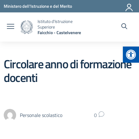
Vai ai contenuti
Vai al menu di navigazione
Vai al footer
Ministero dell'Istruzione e del Merito
Istituto d'Istruzione
Superiore
Faicchio - Castelvenere
Apr
Circolare anno di formazione
docenti
Personale scolastico
0