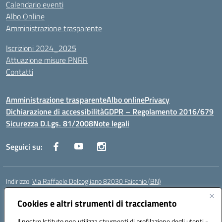
Calendario eventi
Albo Online
Amministrazione trasparente
Iscrizioni 2024_2025
Attuazione misure PNRR
Contatti
Amministrazione trasparente
Albo online
Privacy
Dichiarazione di accessibilità
GDPR – Regolamento 2016/679
Sicurezza D.Lgs. 81/2008
Note legali
Seguici su:
Indirizzo:
Via Raffaele Delcogliano 82030 Faicchio (BN)
Centralino:
0824863478
Email:
bnis02300v@istruzione.it
Posta elettronica certificata (PEC):
Cookies e altri strumenti di tracciamento
bnis02300v@pec.istruzione.it
Codice fiscale: 90003320620
Il nostro Istituto non utilizza strumenti di profilazione degli utenti -