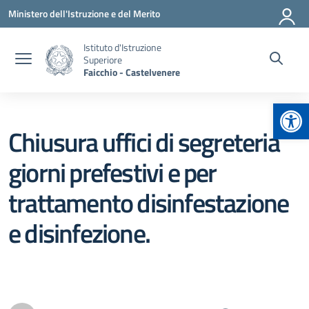
Vai ai contenuti
Vai al menu di navigazione
Vai al footer
Ministero dell'Istruzione e del Merito
Istituto d'Istruzione
Superiore
Faicchio - Castelvenere
Apr
Chiusura uffici di segreteria
giorni prefestivi e per
trattamento disinfestazione
e disinfezione.