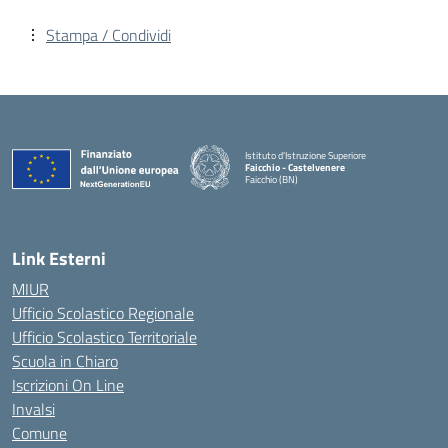
Stampa / Condividi
Istituto d'Istruzione Superiore
Faicchio - Castelvenere
Faicchio (BN)
— Visita la pagina iniziale della scuola
Link Esterni
MIUR
Ufficio Scolastico Regionale
Ufficio Scolastico Territoriale
Scuola in Chiaro
Iscrizioni On Line
Invalsi
Comune