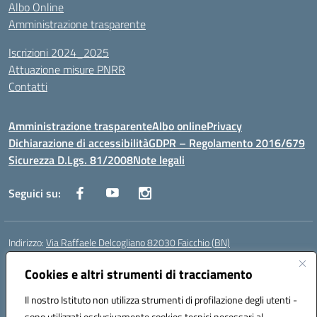
Albo Online
Amministrazione trasparente
Iscrizioni 2024_2025
Attuazione misure PNRR
Contatti
Amministrazione trasparente
Albo online
Privacy
Dichiarazione di accessibilità
GDPR – Regolamento 2016/679
Sicurezza D.Lgs. 81/2008
Note legali
Seguici su:
Indirizzo:
Via Raffaele Delcogliano 82030 Faicchio (BN)
Centralino:
0824863478
Email:
bnis02300v@istruzione.it
Posta elettronica certificata (PEC):
Cookies e altri strumenti di tracciamento
bnis02300v@pec.istruzione.it
Codice fiscale: 90003320620
Il nostro Istituto non utilizza strumenti di profilazione degli utenti -
Codice meccanografico:
BNIS02300V
sono utilizzati esclusivamente cookies tecnici necessari al