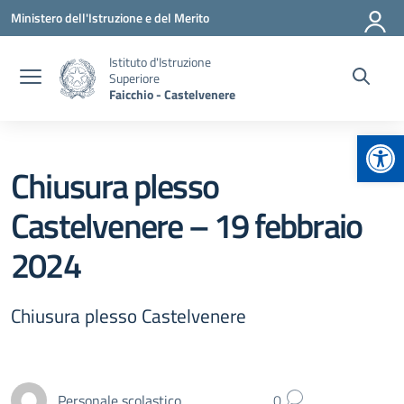
Vai ai contenuti
Vai al menu di navigazione
Vai al footer
Ministero dell'Istruzione e del Merito
Istituto d'Istruzione
Superiore
Faicchio - Castelvenere
Apr
Chiusura plesso
Castelvenere – 19 febbraio
2024
Chiusura plesso Castelvenere
Personale scolastico
0