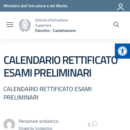
Vai ai contenuti
Vai al menu di navigazione
Vai al footer
Ministero dell'Istruzione e del Merito
Istituto d'Istruzione
Superiore
Faicchio - Castelvenere
Apr
CALENDARIO RETTIFICATO
ESAMI PRELIMINARI
CALENDARIO RETTIFICATO ESAMI
PRELIMINARI
Personale scolastico
0
Dirigente Scolastico