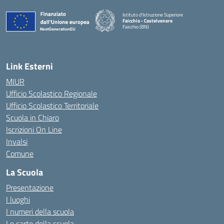
Istituto d'Istruzione Superiore
Faicchio - Castelvenere
Faicchio (BN)
— Visita la pagina iniziale della scuola
Link Esterni
MIUR
Ufficio Scolastico Regionale
Ufficio Scolastico Territoriale
Scuola in Chiaro
Iscrizioni On Line
Invalsi
Comune
La Scuola
Presentazione
I luoghi
I numeri della scuola
Le carte della scuola