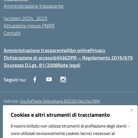
Amministrazione trasparente
Iscrizioni 2024_2025
Attuazione misure PNRR
Contatti
Amministrazione trasparente
Albo online
Privacy
Dichiarazione di accessibilità
GDPR – Regolamento 2016/679
Sicurezza D.Lgs. 81/2008
Note legali
Seguici su:
Indirizzo:
Via Raffaele Delcogliano 82030 Faicchio (BN)
Centralino:
0824863478
Email:
bnis02300v@istruzione.it
Posta elettronica certificata (PEC):
Cookies e altri strumenti di tracciamento
bnis02300v@pec.istruzione.it
Codice fiscale: 90003320620
Il nostro Istituto non utilizza strumenti di profilazione degli utenti -
Codice meccanografico:
BNIS02300V
sono utilizzati esclusivamente cookies tecnici necessari al