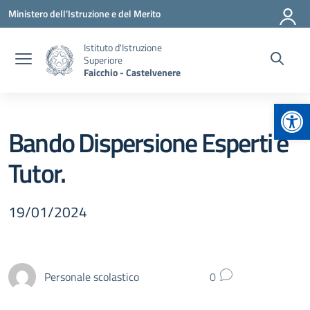
Vai ai contenuti
Vai al menu di navigazione
Vai al footer
Ministero dell'Istruzione e del Merito
Istituto d'Istruzione
Superiore
Faicchio - Castelvenere
Apr
Bando Dispersione Esperti e
Tutor.
19/01/2024
Personale scolastico
0