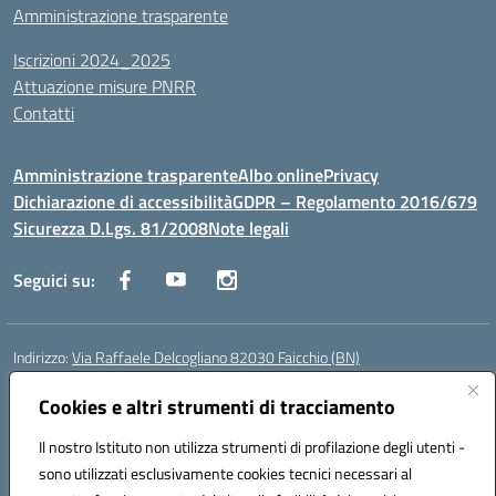
Amministrazione trasparente
Iscrizioni 2024_2025
Attuazione misure PNRR
Contatti
Amministrazione trasparente
Albo online
Privacy
Dichiarazione di accessibilità
GDPR – Regolamento 2016/679
Sicurezza D.Lgs. 81/2008
Note legali
Seguici su:
Indirizzo:
Via Raffaele Delcogliano 82030 Faicchio (BN)
Centralino:
0824863478
Email:
bnis02300v@istruzione.it
Posta elettronica certificata (PEC):
Cookies e altri strumenti di tracciamento
bnis02300v@pec.istruzione.it
Codice fiscale: 90003320620
Il nostro Istituto non utilizza strumenti di profilazione degli utenti -
Codice meccanografico:
BNIS02300V
sono utilizzati esclusivamente cookies tecnici necessari al
Codice Indice delle Pubbliche Amministrazioni (IPA): istsc_bnis02300v