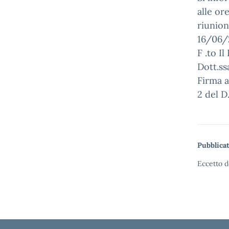
alle or
riunion
16/06/
F .to I
Dott.s
Firma a
2 del D
Pubblicat
Eccetto d