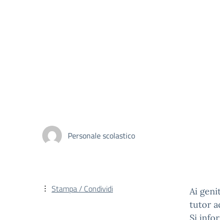
Personale scolastico
Stampa / Condividi
Ai geni
tutor 
Si info