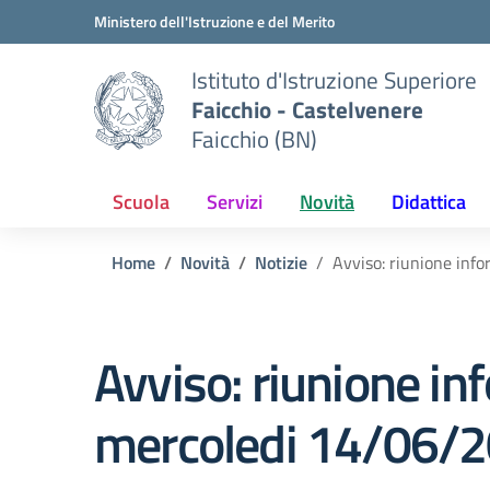
Vai ai contenuti
Vai al menu di navigazione
Vai al footer
Ministero dell'Istruzione e del Merito
Istituto d'Istruzione Superiore
Faicchio - Castelvenere
Faicchio (BN)
Scuola
Servizi
Novità
Didattica
Home
Novità
Notizie
Avviso: riunione inf
Avviso: riunione in
mercoledi 14/06/