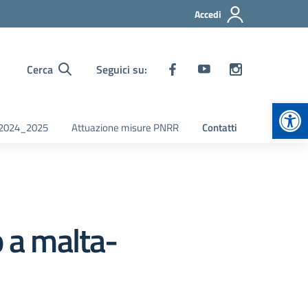
Accedi
Cerca
Seguici su:
Apr
i 2024_2025
Attuazione misure PNRR
Contatti
o a malta-