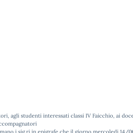
tori, agli studenti interessati classi IV Faicchio, ai doc
accompagnatori
rmano i sig.ri in epigrafe che il giorno mercoledi 14/