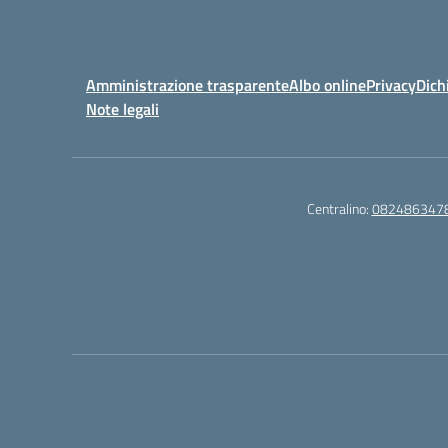
Amministrazione trasparente
Albo online
Privacy
Dich
Note legali
Centralino:
082486347