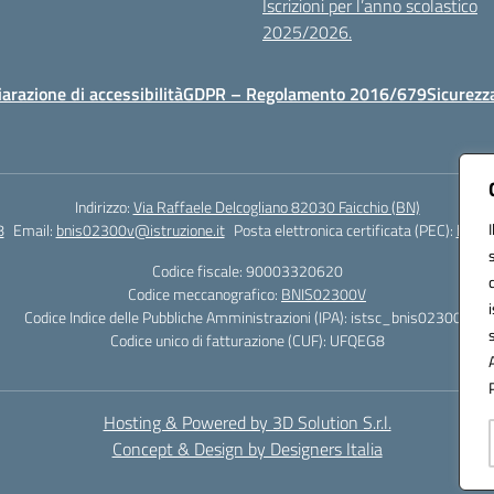
Iscrizioni per l’anno scolastico
2025/2026.
iarazione di accessibilità
GDPR – Regolamento 2016/679
Sicurezz
Indirizzo:
Via Raffaele Delcogliano 82030 Faicchio (BN)
8
Email:
bnis02300v@istruzione.it
Posta elettronica certificata (PEC):
bnis0
Codice fiscale: 90003320620
Codice meccanografico:
BNIS02300V
Codice Indice delle Pubbliche Amministrazioni (IPA): istsc_bnis02300v
Codice unico di fatturazione (CUF): UFQEG8
Hosting & Powered by 3D Solution S.r.l.
Concept & Design by Designers Italia