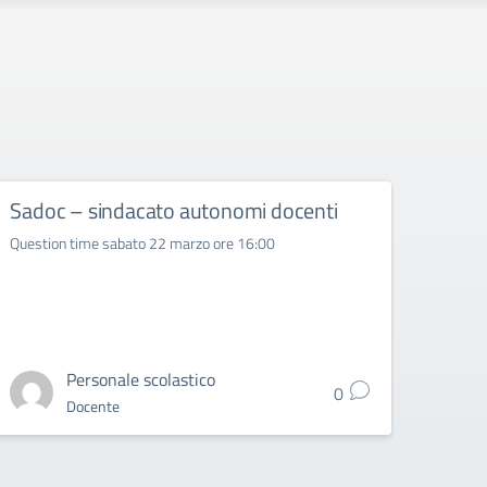
Sadoc – sindacato autonomi docenti
SNA
Question time sabato 22 marzo ore 16:00
SNADIR
per gli
Personale scolastico
0
Docente