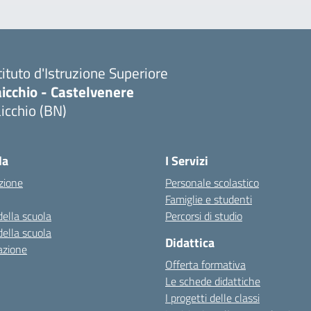
tituto d'Istruzione Superiore
icchio - Castelvenere
icchio (BN)
Visita la pagina iniziale della scuola
la
I Servizi
zione
Personale scolastico
Famiglie e studenti
della scuola
Percorsi di studio
della scuola
Didattica
azione
Offerta formativa
Le schede didattiche
I progetti delle classi