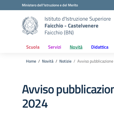
Vai ai contenuti
Vai al menu di navigazione
Vai al footer
Ministero dell'Istruzione e del Merito
Istituto d'Istruzione Superiore
Faicchio - Castelvenere
Faicchio (BN)
Scuola
Servizi
Novità
Didattica
Home
Novità
Notizie
Avviso pubblicazione
Avviso pubblicazion
2024