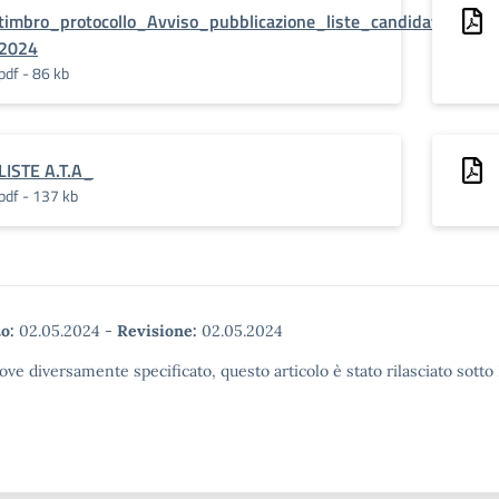
timbro_protocollo_Avviso_pubblicazione_liste_candidati_elezi
2024
pdf - 86 kb
LISTE A.T.A_
pdf - 137 kb
o:
02.05.2024
-
Revisione:
02.05.2024
ove diversamente specificato, questo articolo è stato rilasciato sott