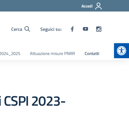
Accedi
Cerca
Seguici su:
Apr
i 2024_2025
Attuazione misure PNRR
Contatti
ni CSPI 2023-