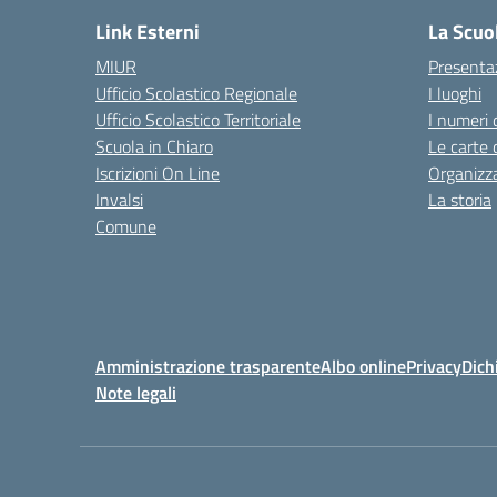
Link Esterni
La Scuo
MIUR
Presenta
Ufficio Scolastico Regionale
I luoghi
Ufficio Scolastico Territoriale
I numeri 
Scuola in Chiaro
Le carte 
Iscrizioni On Line
Organizz
Invalsi
La storia
Comune
Amministrazione trasparente
Albo online
Privacy
Dich
Note legali