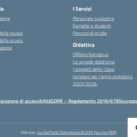
la
I Servizi
zione
Personale scolastico
Famiglie e studenti
della scuola
Percorsi di studio
della scuola
Didattica
azione
Offerta formativa
Le schede didattiche
I progetti delle classi
Iscrizioni per l’anno scolastico
2025/2026.
iarazione di accessibilità
GDPR – Regolamento 2016/679
Sicurezz
Indirizzo:
Via Raffaele Delcogliano 82030 Faicchio (BN)