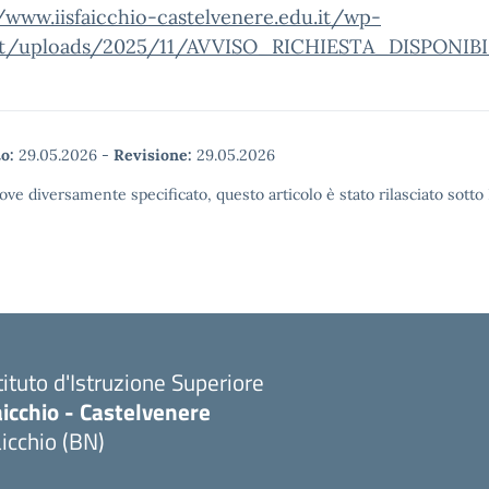
/www.iisfaicchio-castelvenere.edu.it/wp-
t/uploads/2025/11/AVVISO_RICHIESTA_DISPONIBIL
o:
29.05.2026
-
Revisione:
29.05.2026
ove diversamente specificato, questo articolo è stato rilasciato sott
tituto d'Istruzione Superiore
icchio - Castelvenere
icchio (BN)
Visita la pagina iniziale della scuola