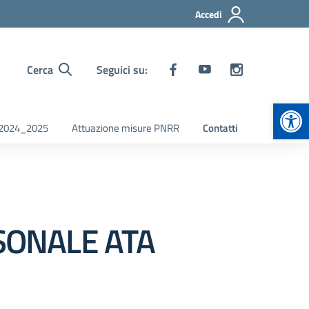
Accedi
Cerca
Seguici su:
Apr
i 2024_2025
Attuazione misure PNRR
Contatti
RSONALE ATA