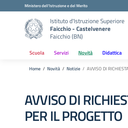
Vai ai contenuti
Vai al menu di navigazione
Vai al footer
Ministero dell'Istruzione e del Merito
Istituto d'Istruzione Superiore
Faicchio - Castelvenere
Faicchio (BN)
Scuola
Servizi
Novità
Didattica
Home
Novità
Notizie
AVVISO DI RICHIEST
AVVISO DI RICHIE
PER IL PROGETTO