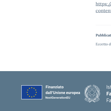
https:/
conten
Pubblicat
Eccetto d
Is
Fa
Fa
— 