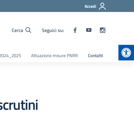
Accedi
Cerca
Seguici su:
Apr
i 2024_2025
Attuazione misure PNRR
Contatti
scrutini