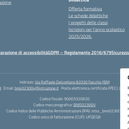
azione
Offerta formativa
Le schede didattiche
I progetti delle classi
Iscrizioni per l’anno scolastico
2025/2026.
iarazione di accessibilità
GDPR – Regolamento 2016/679
Sicurezz
Indirizzo:
Via Raffaele Delcogliano 82030 Faicchio (BN)
8
Email:
bnis02300v@istruzione.it
Posta elettronica certificata (PEC):
bnis0
Codice fiscale: 90003320620
Codice meccanografico:
BNIS02300V
Codice Indice delle Pubbliche Amministrazioni (IPA): istsc_bnis02300v
Codice unico di fatturazione (CUF): UFQEG8