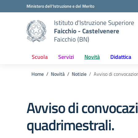
Vai ai contenuti
Vai al menu di navigazione
Vai al footer
Ministero dell'Istruzione e del Merito
Istituto d'Istruzione Superiore
Faicchio - Castelvenere
Faicchio (BN)
Scuola
Servizi
Novità
Didattica
Home
Novità
Notizie
Avviso di convocazion
Avviso di convocazio
quadrimestrali.