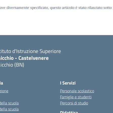
ove diversamente specificato, questo articolo è stato rilasciato sott
tituto d'Istruzione Superiore
icchio - Castelvenere
icchio (BN)
Visita la pagina iniziale della scuola
la
I Servizi
zione
Personale scolastico
Famiglie e studenti
della scuola
Percorsi di studio
della scuola
Didattica