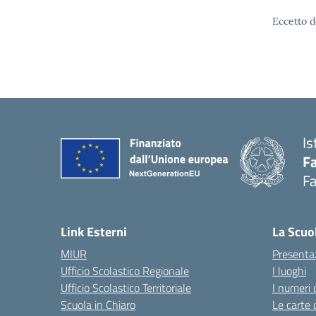
Eccetto d
Is
Fa
Fa
— 
Link Esterni
La Scuo
MIUR
Presenta
Ufficio Scolastico Regionale
I luoghi
Ufficio Scolastico Territoriale
I numeri 
Scuola in Chiaro
Le carte 