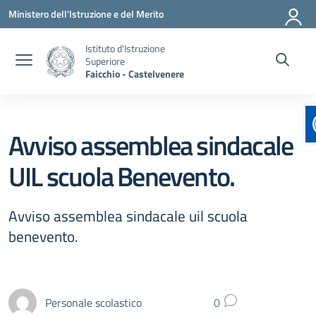
Vai ai contenuti
Vai al menu di navigazione
Vai al footer
Ministero dell'Istruzione e del Merito
Istituto d'Istruzione
Superiore
Faicchio - Castelvenere
Avviso assemblea sindacale
UIL scuola Benevento.
Avviso assemblea sindacale uil scuola
benevento.
Personale scolastico
0