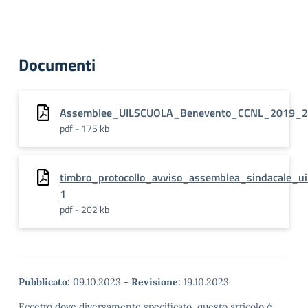
Documenti
Assemblee_UILSCUOLA_Benevento_CCNL_2019_
pdf - 175 kb
timbro_protocollo_avviso_assemblea_sindacale_ui
1
pdf - 202 kb
Pubblicato:
09.10.2023
-
Revisione:
19.10.2023
Eccetto dove diversamente specificato, questo articolo è