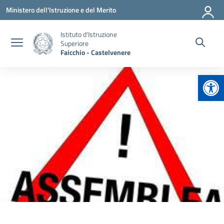
Vai ai contenuti
Vai al menu di navigazione
Vai al footer
Ministero dell'Istruzione e del Merito
Istituto d'Istruzione
Superiore
Faicchio - Castelvenere
Apr