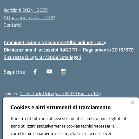
Iscrizioni 2024_2025
Attuazione misure PNRR
Contatti
Amministrazione trasparente
Albo online
Privacy
Dichiarazione di accessibilità
GDPR – Regolamento 2016/679
Sicurezza D.Lgs. 81/2008
Note legali
Seguici su:
Indirizzo:
Via Raffaele Delcogliano 82030 Faicchio (BN)
Centralino:
0824863478
Email:
bnis02300v@istruzione.it
Posta elettronica certificata (PEC):
Cookies e altri strumenti di tracciamento
bnis02300v@pec.istruzione.it
Codice fiscale: 90003320620
Il nostro Istituto non utilizza strumenti di profilazione degli utenti -
Codice meccanografico:
BNIS02300V
sono utilizzati esclusivamente cookies tecnici necessari al
Codice Indice delle Pubbliche Amministrazioni (IPA): istsc_bnis02300v
corretto funzionamento del sito, alla fruibilità dei servizi
Codice unico di fatturazione (CUF): UFQEG8