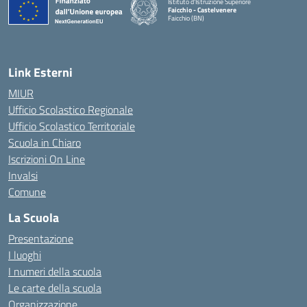
Istituto d'Istruzione Superiore
Faicchio - Castelvenere
Faicchio (BN)
— Visita la pagina iniziale della scuola
Link Esterni
MIUR
Ufficio Scolastico Regionale
Ufficio Scolastico Territoriale
Scuola in Chiaro
Iscrizioni On Line
Invalsi
Comune
La Scuola
Presentazione
I luoghi
I numeri della scuola
Le carte della scuola
Organizzazione