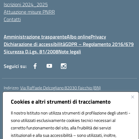
Iscrizioni 2024_2025
Attuazione misure PNRR
Contatti
Amministrazione trasparente
Albo online
Privacy
Dichiarazione di accessibilità
GDPR – Regolamento 2016/679
Sicurezza D.Lgs. 81/2008
Note legali
Seguici su:
Indirizzo:
Via Raffaele Delcogliano 82030 Faicchio (BN)
Centralino:
0824863478
Email:
bnis02300v@istruzione.it
Posta elettronica certificata (PEC):
Cookies e altri strumenti di tracciamento
bnis02300v@pec.istruzione.it
Codice fiscale: 90003320620
Il nostro Istituto non utilizza strumenti di profilazione degli utenti -
Codice meccanografico:
BNIS02300V
sono utilizzati esclusivamente cookies tecnici necessari al
Codice Indice delle Pubbliche Amministrazioni (IPA): istsc_bnis02300v
corretto funzionamento del sito, alla fruibilità dei servizi
Codice unico di fatturazione (CUF): UFQEG8
istituzionali e alla sua accessibilità – sono utilizzati, inoltre,