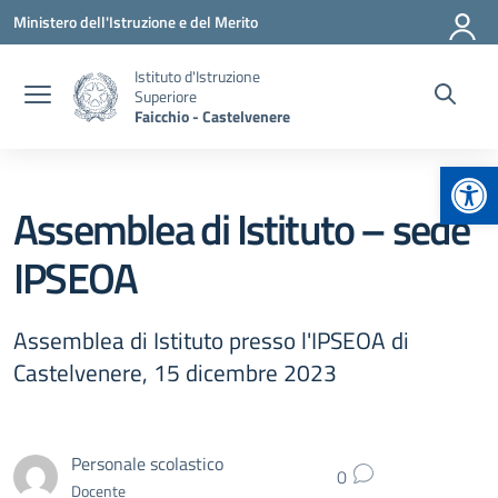
Vai ai contenuti
Vai al menu di navigazione
Vai al footer
Ministero dell'Istruzione e del Merito
Istituto d'Istruzione
Superiore
Faicchio - Castelvenere
Apr
Assemblea di Istituto – sede
IPSEOA
Assemblea di Istituto presso l'IPSEOA di
Castelvenere, 15 dicembre 2023
Personale scolastico
0
Docente