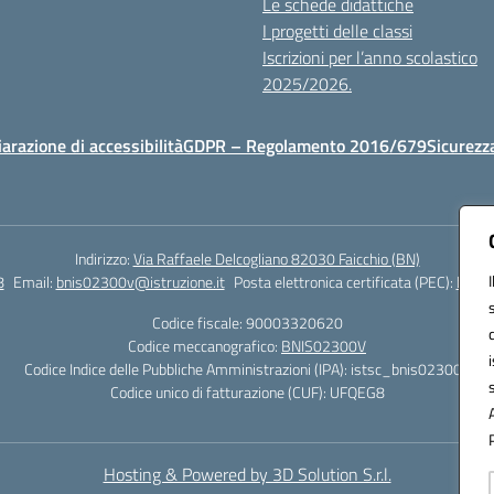
Le schede didattiche
I progetti delle classi
Iscrizioni per l’anno scolastico
2025/2026.
iarazione di accessibilità
GDPR – Regolamento 2016/679
Sicurezz
Indirizzo:
Via Raffaele Delcogliano 82030 Faicchio (BN)
8
Email:
bnis02300v@istruzione.it
Posta elettronica certificata (PEC):
bnis0
Codice fiscale: 90003320620
Codice meccanografico:
BNIS02300V
Codice Indice delle Pubbliche Amministrazioni (IPA): istsc_bnis02300v
Codice unico di fatturazione (CUF): UFQEG8
Hosting & Powered by 3D Solution S.r.l.