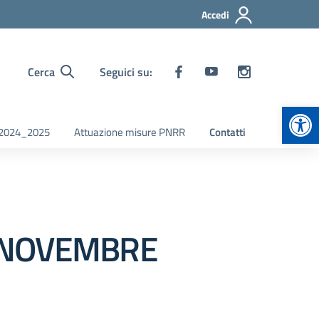
Accedi
Cerca
Seguici su:
Apr
i 2024_2025
Attuazione misure PNRR
Contatti
o 8 NOVEMBRE