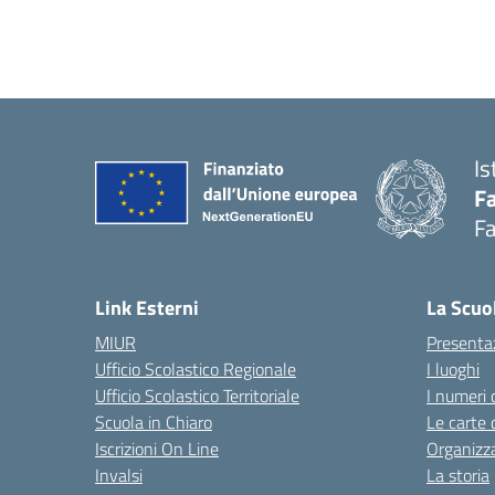
Is
Fa
Fa
— 
Link Esterni
La Scuo
MIUR
Presenta
Ufficio Scolastico Regionale
I luoghi
Ufficio Scolastico Territoriale
I numeri 
Scuola in Chiaro
Le carte 
Iscrizioni On Line
Organizz
Invalsi
La storia