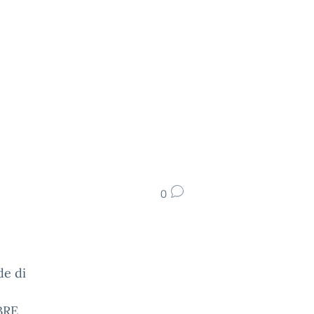
0
de di
MBRE