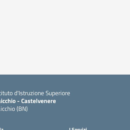
tituto d'Istruzione Superiore
icchio - Castelvenere
icchio (BN)
Visita la pagina iniziale della scuola
la
I Servizi