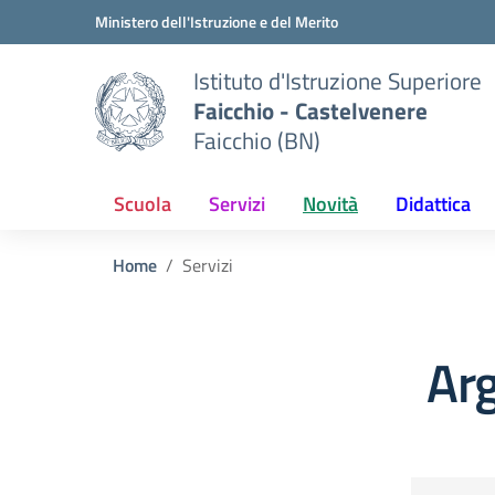
Vai ai contenuti
Vai al menu di navigazione
Vai al footer
Ministero dell'Istruzione e del Merito
Istituto d'Istruzione Superiore
Faicchio - Castelvenere
Faicchio (BN)
Scuola
Servizi
Novità
Didattica
Home
Servizi
Arg