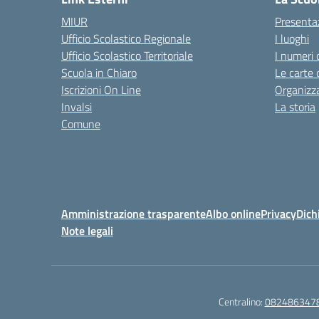
MIUR
Presenta
Ufficio Scolastico Regionale
I luoghi
Ufficio Scolastico Territoriale
I numeri 
Scuola in Chiaro
Le carte 
Iscrizioni On Line
Organizz
Invalsi
La storia
Comune
Amministrazione trasparente
Albo online
Privacy
Dich
Note legali
Centralino:
082486347