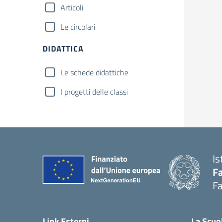
Articoli
Le circolari
DIDATTICA
Le schede didattiche
I progetti delle classi
Is
Fa
Fa
— 
Link Esterni
La Scuo