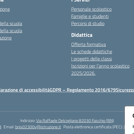
zione
Personale scolastico
Famiglie e studenti
della scuola
Percorsi di studio
della scuola
Didattica
azione
Offerta formativa
Le schede didattiche
I progetti delle classi
Iscrizioni per l’anno scolastico
2025/2026.
iarazione di accessibilità
GDPR – Regolamento 2016/679
Sicurezz
Indirizzo:
Via Raffaele Delcogliano 82030 Faicchio (BN)
8
Email:
bnis02300v@istruzione.it
Posta elettronica certificata (PEC):
bnis0