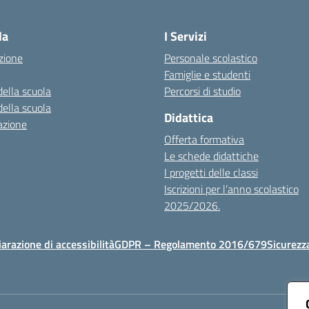
Visita la pagina iniziale della scuola
la
I Servizi
zione
Personale scolastico
Famiglie e studenti
della scuola
Percorsi di studio
della scuola
Didattica
azione
Offerta formativa
Le schede didattiche
I progetti delle classi
Iscrizioni per l’anno scolastico
2025/2026.
iarazione di accessibilità
GDPR – Regolamento 2016/679
Sicurezz