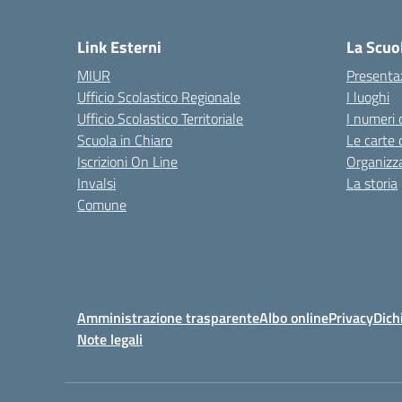
— 
Link Esterni
La Scuo
MIUR
Presenta
Ufficio Scolastico Regionale
I luoghi
Ufficio Scolastico Territoriale
I numeri 
Scuola in Chiaro
Le carte 
Iscrizioni On Line
Organizz
Invalsi
La storia
Comune
Amministrazione trasparente
Albo online
Privacy
Dich
Note legali