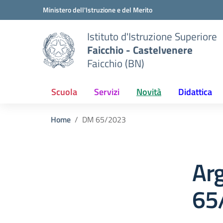
Vai ai contenuti
Vai al menu di navigazione
Vai al footer
Ministero dell'Istruzione e del Merito
Istituto d'Istruzione Superiore
Faicchio - Castelvenere
Faicchio (BN)
Scuola
Servizi
Novità
Didattica
Home
DM 65/2023
Ar
65