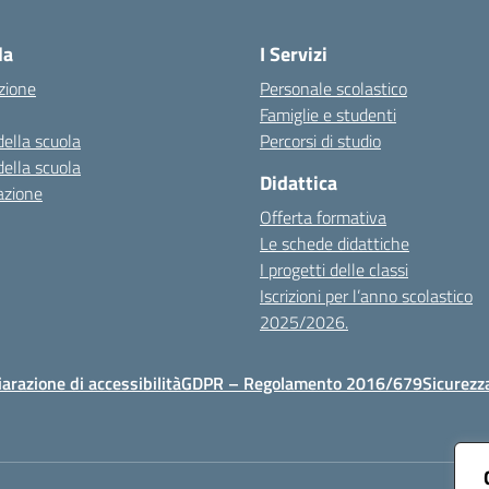
Visita la pagina iniziale della scuola
la
I Servizi
zione
Personale scolastico
Famiglie e studenti
della scuola
Percorsi di studio
della scuola
Didattica
azione
Offerta formativa
Le schede didattiche
I progetti delle classi
Iscrizioni per l’anno scolastico
2025/2026.
iarazione di accessibilità
GDPR – Regolamento 2016/679
Sicurezz