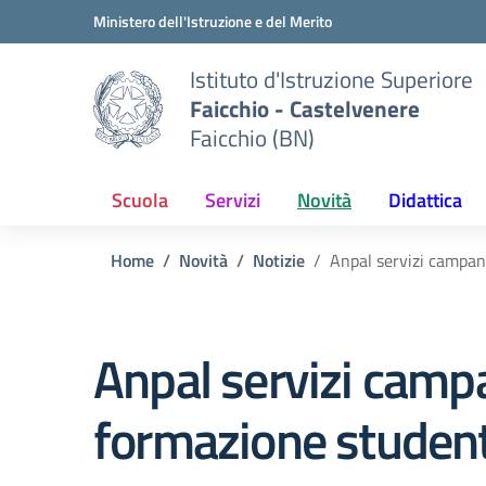
Vai ai contenuti
Vai al menu di navigazione
Vai al footer
Ministero dell'Istruzione e del Merito
Istituto d'Istruzione Superiore
Faicchio - Castelvenere
Faicchio (BN)
Scuola
Servizi
Novità
Didattica
Home
Novità
Notizie
Anpal servizi campan
Anpal servizi campa
formazione student