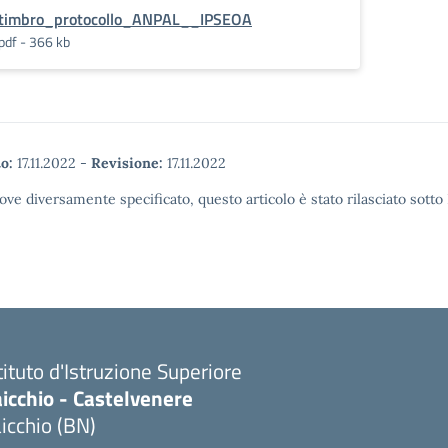
timbro_protocollo_ANPAL__IPSEOA
pdf - 366 kb
o:
17.11.2022
-
Revisione:
17.11.2022
ove diversamente specificato, questo articolo è stato rilasciato sott
tituto d'Istruzione Superiore
icchio - Castelvenere
icchio (BN)