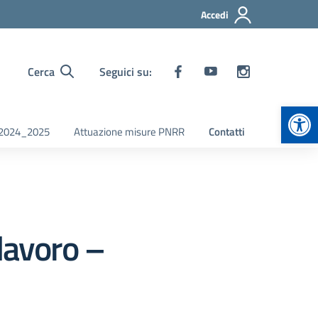
Accedi
Cerca
Seguici su:
Apr
i 2024_2025
Attuazione misure PNRR
Contatti
lavoro –