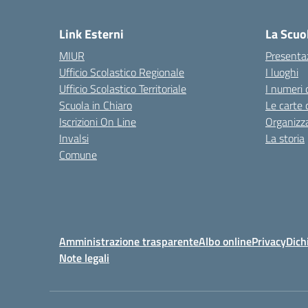
— 
Link Esterni
La Scuo
MIUR
Presenta
Ufficio Scolastico Regionale
I luoghi
Ufficio Scolastico Territoriale
I numeri 
Scuola in Chiaro
Le carte 
Iscrizioni On Line
Organizz
Invalsi
La storia
Comune
Amministrazione trasparente
Albo online
Privacy
Dich
Note legali