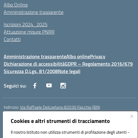
Albo Online
Amministrazione trasparente
Iscrizioni 2024_2025
Attuazione misure PNRR
Contatti
Amministrazione trasparente
Albo online
Privacy
Dichiarazione di accessibilità
GDPR – Regolamento 2016/679
Sicurezza D.Lgs. 81/2008
Note legali
Seguici su:
Indirizzo:
Via Raffaele Delcogliano 82030 Faicchio (BN)
Centralino:
0824863478
Email:
bnis02300v@istruzione.it
Posta elettronica certificata (PEC):
Cookies e altri strumenti di tracciamento
bnis02300v@pec.istruzione.it
Codice fiscale: 90003320620
Il nostro Istituto non utilizza strumenti di profilazione degli utenti -
Codice meccanografico:
BNIS02300V