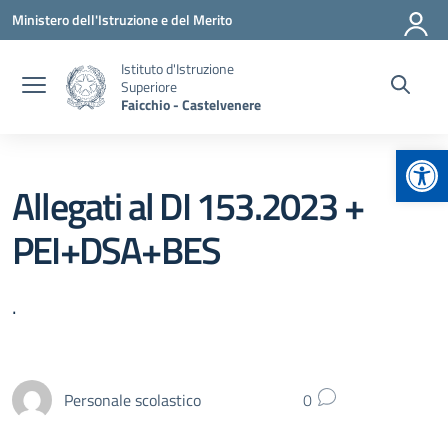
Vai ai contenuti
Vai al menu di navigazione
Vai al footer
Ministero dell'Istruzione e del Merito
Istituto d'Istruzione
Superiore
Faicchio - Castelvenere
Apr
Allegati al DI 153.2023 +
PEI+DSA+BES
.
Personale scolastico
0