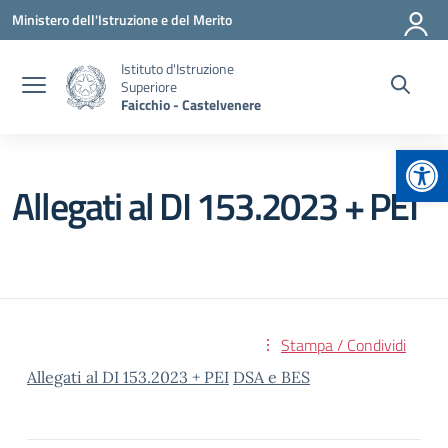
Vai ai contenuti
Vai al menu di navigazione
Vai al footer
Ministero dell'Istruzione e del Merito
Istituto d'Istruzione
Superiore
Faicchio - Castelvenere
Apr
Allegati al DI 153.2023 + PEI
Stampa / Condividi
Allegati al DI 153.2023 + PEI
DSA e BES