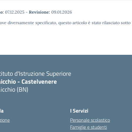
o:
07.12.2025
-
Revisione:
09.01.2026
ove diversamente specificato, questo articolo è stato rilasciato sott
tituto d'Istruzione Superiore
icchio - Castelvenere
icchio (BN)
Visita la pagina iniziale della scuola
la
I Servizi
zione
Personale scolastico
Famiglie e studenti