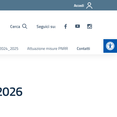
Accedi
Cerca
Seguici su:
Apr
i 2024_2025
Attuazione misure PNRR
Contatti
2026