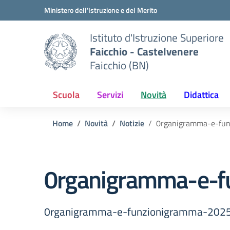
Vai ai contenuti
Vai al menu di navigazione
Vai al footer
Ministero dell'Istruzione e del Merito
Istituto d'Istruzione Superiore
Faicchio - Castelvenere
Faicchio (BN)
Scuola
Servizi
Novità
Didattica
Home
Novità
Notizie
0rganigramma-e-fu
0rganigramma-e-f
0rganigramma-e-funzionigramma-202