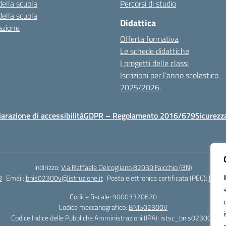
della scuola
Percorsi di studio
della scuola
Didattica
azione
Offerta formativa
Le schede didattiche
I progetti delle classi
Iscrizioni per l’anno scolastico
2025/2026.
iarazione di accessibilità
GDPR – Regolamento 2016/679
Sicurezz
Indirizzo:
Via Raffaele Delcogliano 82030 Faicchio (BN)
8
Email:
bnis02300v@istruzione.it
Posta elettronica certificata (PEC):
bnis0
Codice fiscale: 90003320620
Codice meccanografico:
BNIS02300V
Codice Indice delle Pubbliche Amministrazioni (IPA): istsc_bnis02300v