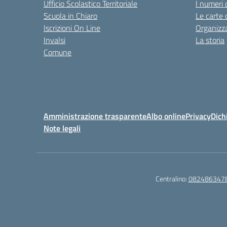
Ufficio Scolastico Territoriale
I numeri 
Scuola in Chiaro
Le carte 
Iscrizioni On Line
Organizz
Invalsi
La storia
Comune
Amministrazione trasparente
Albo online
Privacy
Dich
Note legali
Centralino:
082486347