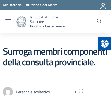
Vai ai contenuti
Vai al menu di navigazione
Vai al footer
Ministero dell'Istruzione e del Merito
Istituto d'Istruzione
Superiore
Faicchio - Castelvenere
Apr
Surroga membri componenti
della consulta provinciale.
Personale scolastico
0