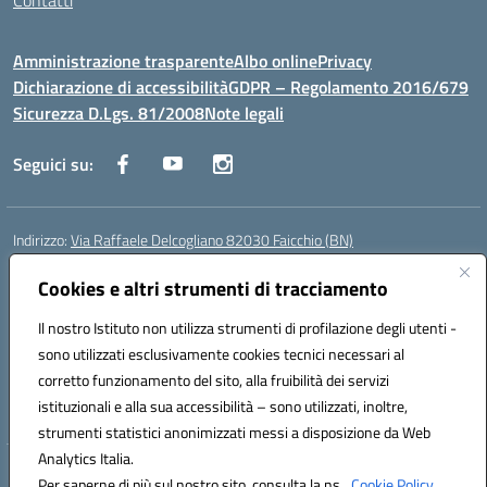
Contatti
Amministrazione trasparente
Albo online
Privacy
Dichiarazione di accessibilità
GDPR – Regolamento 2016/679
Sicurezza D.Lgs. 81/2008
Note legali
Seguici su:
Indirizzo:
Via Raffaele Delcogliano 82030 Faicchio (BN)
Centralino:
0824863478
Email:
bnis02300v@istruzione.it
Posta elettronica certificata (PEC):
Cookies e altri strumenti di tracciamento
bnis02300v@pec.istruzione.it
Codice fiscale: 90003320620
Il nostro Istituto non utilizza strumenti di profilazione degli utenti -
Codice meccanografico:
BNIS02300V
sono utilizzati esclusivamente cookies tecnici necessari al
Codice Indice delle Pubbliche Amministrazioni (IPA): istsc_bnis02300v
corretto funzionamento del sito, alla fruibilità dei servizi
Codice unico di fatturazione (CUF): UFQEG8
istituzionali e alla sua accessibilità – sono utilizzati, inoltre,
strumenti statistici anonimizzati messi a disposizione da Web
Analytics Italia.
Hosting & Powered by 3D Solution S.r.l.
Per saperne di più sul nostro sito, consulta la ns.
Cookie Policy.