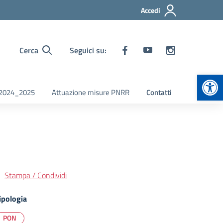
Accedi
Cerca
Seguici su:
Apr
i 2024_2025
Attuazione misure PNRR
Contatti
Stampa / Condividi
ipologia
PON