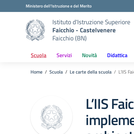
Vai ai contenuti
Vai al menu di navigazione
Vai al footer
Ministero dell'Istruzione e del Merito
Istituto d'Istruzione Superiore
Faicchio - Castelvenere
Faicchio (BN)
Scuola
Servizi
Novità
Didattica
Home
Scuola
Le carte della scuola
L’IIS F
L’IIS Fai
impleme