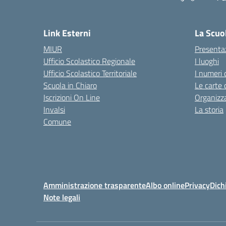
— 
Link Esterni
La Scuo
MIUR
Presenta
Ufficio Scolastico Regionale
I luoghi
Ufficio Scolastico Territoriale
I numeri 
Scuola in Chiaro
Le carte 
Iscrizioni On Line
Organizz
Invalsi
La storia
Comune
Amministrazione trasparente
Albo online
Privacy
Dich
Note legali