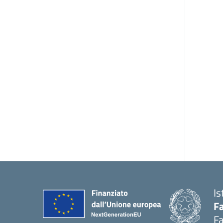
Is
Fa
Fa