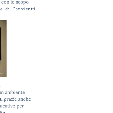
) con lo scopo
le di "ambienti
.
 un ambiente
a
, grazie anche
ducativo per
dio
.