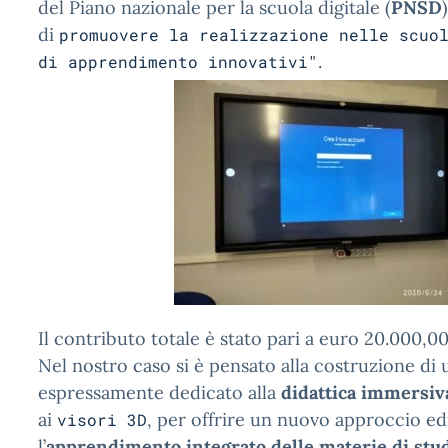
del Piano nazionale per la scuola digitale (
PNSD
di
promuovere la realizzazione nelle scuo
.
di apprendimento innovativi"
Il contributo totale è stato pari a euro 20.000,00
Nel nostro caso si è pensato alla costruzione di
espressamente dedicato alla
didattica immersiv
ai
, per offrire un nuovo approccio e
visori 3D
l’
apprendimento integrato delle materie di stu