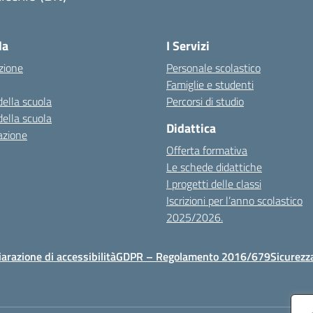
Visita la pagina iniziale della scuola
la
I Servizi
zione
Personale scolastico
Famiglie e studenti
della scuola
Percorsi di studio
della scuola
Didattica
azione
Offerta formativa
Le schede didattiche
I progetti delle classi
Iscrizioni per l’anno scolastico
2025/2026.
iarazione di accessibilità
GDPR – Regolamento 2016/679
Sicurezz