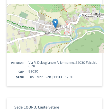
Via R. Delcogliano e A. Iermanno, 82030 Faicchio
INDIRIZZO
(BN)
82030
CAP
Lun - Mer - Ven | 11:00 - 12:30
ORARI
Sede COORD. Castelvetere