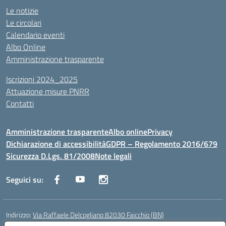
Le notizie
Le circolari
Calendario eventi
Albo Online
Amministrazione trasparente
Iscrizioni 2024_2025
Attuazione misure PNRR
Contatti
Amministrazione trasparente
Albo online
Privacy
Dichiarazione di accessibilità
GDPR – Regolamento 2016/679
Sicurezza D.Lgs. 81/2008
Note legali
Seguici su:
Indirizzo:
Via Raffaele Delcogliano 82030 Faicchio (BN)
Centralino:
0824863478
Email:
bnis02300v@istruzione.it