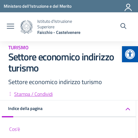
Vai ai contenuti
Vai al menu di navigazione
Vai al footer
Ministero dell'Istruzione e del Merito
Istituto d'Istruzione
Superiore
Faicchio - Castelvenere
Apr
TURISMO
Settore economico indirizzo
turismo
Settore economico indirizzo turismo
Stampa / Condividi
Indice della pagina
Cos'è